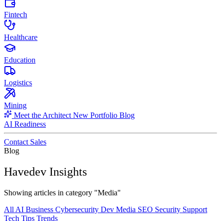
Fintech
Healthcare
Education
Logistics
Mining
Meet the Architect
New
Portfolio
Blog
AI Readiness
Contact Sales
Blog
Havedev Insights
Showing articles in category "Media"
All
AI
Business
Cybersecurity
Dev
Media
SEO
Security
Support
Tech
Tips
Trends