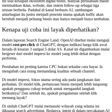
Ini soal kesiapan ekosistem digital bisnis. Banyak perusahaan masih
memisahkan iklan, website, dan sistem follow-up sebagai tiga
urusan berbeda. Padahal di kanal berbasis AI, sambungan
antarbagian itu justru menjadi penentu utama apakah traffic akan
berubah menjadi peluang bisnis atau hanya menjadi biaya tambahan.
Kenapa uji coba ini layak diperhatikan?
Dalam laporan Search Engine Land, OpenAI disebut mulai menguji
model
cost-per-click
di ChatGPT, dengan indikasi harga klik awal
berada di kisaran 3 sampai 5 dolar AS. Kanal ini digambarkan mulai
bergeser dari model impresi ke model yang lebih dekat dengan
performa.
Perubahan ini penting karena CPC bukan sekadar cara bayar. Ia
mengubah cara orang memandang kualitas sebuah channel.
Di model impresi, fokus utama sering ada pada jangkauan dan
perhatian. Di model klik, pertanyaan bisnis menjadi lebih langsung:
apakah pengguna cukup tertarik untuk mengambil langkah
berikutnya? Dan setelah itu, apakah pengalaman setelah klik
memang layak?
Di sinilah ChatGPT mulai memasuki wilayah yang selama ini
dikuasai search advertising. Bedanya, intent di dalam percakapan AI