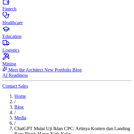
Fintech
Healthcare
Education
Logistics
Mining
Meet the Architect
New
Portfolio
Blog
AI Readiness
Contact Sales
Home
/
Blog
/
Media
/
ChatGPT Mulai Uji Iklan CPC: Artinya Konten dan Landing
Page Bisnis Harus Naik Kelas