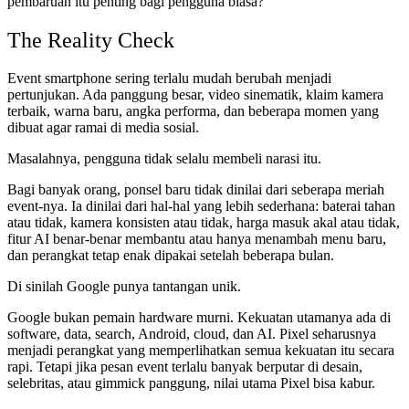
pembaruan itu penting bagi pengguna biasa?
The Reality Check
Event smartphone sering terlalu mudah berubah menjadi
pertunjukan. Ada panggung besar, video sinematik, klaim kamera
terbaik, warna baru, angka performa, dan beberapa momen yang
dibuat agar ramai di media sosial.
Masalahnya, pengguna tidak selalu membeli narasi itu.
Bagi banyak orang, ponsel baru tidak dinilai dari seberapa meriah
event-nya. Ia dinilai dari hal-hal yang lebih sederhana: baterai tahan
atau tidak, kamera konsisten atau tidak, harga masuk akal atau tidak,
fitur AI benar-benar membantu atau hanya menambah menu baru,
dan perangkat tetap enak dipakai setelah beberapa bulan.
Di sinilah Google punya tantangan unik.
Google bukan pemain hardware murni. Kekuatan utamanya ada di
software, data, search, Android, cloud, dan AI. Pixel seharusnya
menjadi perangkat yang memperlihatkan semua kekuatan itu secara
rapi. Tetapi jika pesan event terlalu banyak berputar di desain,
selebritas, atau gimmick panggung, nilai utama Pixel bisa kabur.