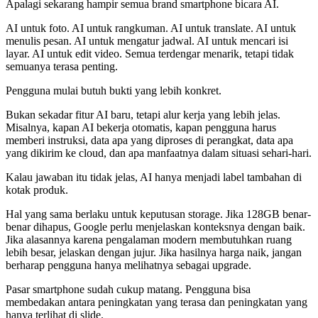
Apalagi sekarang hampir semua brand smartphone bicara AI.
AI untuk foto. AI untuk rangkuman. AI untuk translate. AI untuk
menulis pesan. AI untuk mengatur jadwal. AI untuk mencari isi
layar. AI untuk edit video. Semua terdengar menarik, tetapi tidak
semuanya terasa penting.
Pengguna mulai butuh bukti yang lebih konkret.
Bukan sekadar fitur AI baru, tetapi alur kerja yang lebih jelas.
Misalnya, kapan AI bekerja otomatis, kapan pengguna harus
memberi instruksi, data apa yang diproses di perangkat, data apa
yang dikirim ke cloud, dan apa manfaatnya dalam situasi sehari-hari.
Kalau jawaban itu tidak jelas, AI hanya menjadi label tambahan di
kotak produk.
Hal yang sama berlaku untuk keputusan storage. Jika 128GB benar-
benar dihapus, Google perlu menjelaskan konteksnya dengan baik.
Jika alasannya karena pengalaman modern membutuhkan ruang
lebih besar, jelaskan dengan jujur. Jika hasilnya harga naik, jangan
berharap pengguna hanya melihatnya sebagai upgrade.
Pasar smartphone sudah cukup matang. Pengguna bisa
membedakan antara peningkatan yang terasa dan peningkatan yang
hanya terlihat di slide.