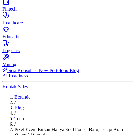
Fintech
Healthcare
Education
Logistics
Mining
Sesi Konsultasi
New
Portofolio
Blog
AI Readiness
Kontak Sales
Beranda
/
Blog
/
Tech
/
Pixel Event Bukan Hanya Soal Ponsel Baru, Tetapi Arah
Status AI Google