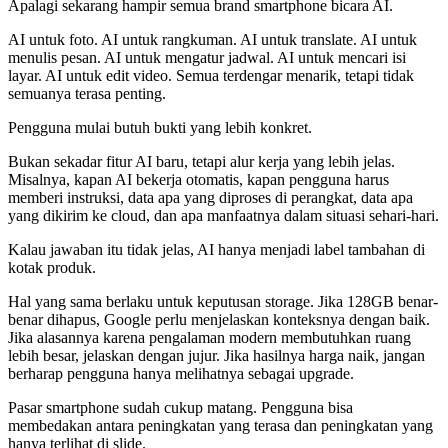
Apalagi sekarang hampir semua brand smartphone bicara AI.
AI untuk foto. AI untuk rangkuman. AI untuk translate. AI untuk
menulis pesan. AI untuk mengatur jadwal. AI untuk mencari isi
layar. AI untuk edit video. Semua terdengar menarik, tetapi tidak
semuanya terasa penting.
Pengguna mulai butuh bukti yang lebih konkret.
Bukan sekadar fitur AI baru, tetapi alur kerja yang lebih jelas.
Misalnya, kapan AI bekerja otomatis, kapan pengguna harus
memberi instruksi, data apa yang diproses di perangkat, data apa
yang dikirim ke cloud, dan apa manfaatnya dalam situasi sehari-hari.
Kalau jawaban itu tidak jelas, AI hanya menjadi label tambahan di
kotak produk.
Hal yang sama berlaku untuk keputusan storage. Jika 128GB benar-
benar dihapus, Google perlu menjelaskan konteksnya dengan baik.
Jika alasannya karena pengalaman modern membutuhkan ruang
lebih besar, jelaskan dengan jujur. Jika hasilnya harga naik, jangan
berharap pengguna hanya melihatnya sebagai upgrade.
Pasar smartphone sudah cukup matang. Pengguna bisa
membedakan antara peningkatan yang terasa dan peningkatan yang
hanya terlihat di slide.