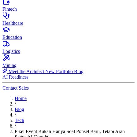
Fintech
Healthcare
Education
Logistics
Mining
Meet the Architect
New
Portfolio
Blog
AI Readiness
Contact Sales
Home
/
Blog
/
Tech
/
Pixel Event Bukan Hanya Soal Ponsel Baru, Tetapi Arah
Status AI Google