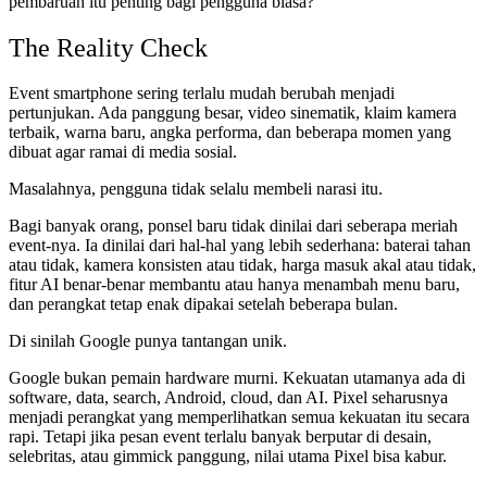
pembaruan itu penting bagi pengguna biasa?
The Reality Check
Event smartphone sering terlalu mudah berubah menjadi
pertunjukan. Ada panggung besar, video sinematik, klaim kamera
terbaik, warna baru, angka performa, dan beberapa momen yang
dibuat agar ramai di media sosial.
Masalahnya, pengguna tidak selalu membeli narasi itu.
Bagi banyak orang, ponsel baru tidak dinilai dari seberapa meriah
event-nya. Ia dinilai dari hal-hal yang lebih sederhana: baterai tahan
atau tidak, kamera konsisten atau tidak, harga masuk akal atau tidak,
fitur AI benar-benar membantu atau hanya menambah menu baru,
dan perangkat tetap enak dipakai setelah beberapa bulan.
Di sinilah Google punya tantangan unik.
Google bukan pemain hardware murni. Kekuatan utamanya ada di
software, data, search, Android, cloud, dan AI. Pixel seharusnya
menjadi perangkat yang memperlihatkan semua kekuatan itu secara
rapi. Tetapi jika pesan event terlalu banyak berputar di desain,
selebritas, atau gimmick panggung, nilai utama Pixel bisa kabur.