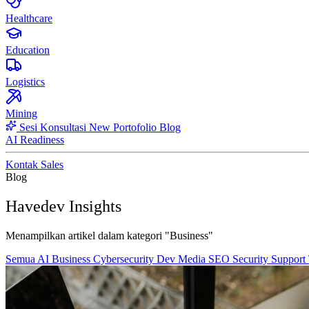
Healthcare
Education
Logistics
Mining
Sesi Konsultasi
New
Portofolio
Blog
AI Readiness
Kontak Sales
Blog
Havedev Insights
Menampilkan artikel dalam kategori "Business"
Semua
AI
Business
Cybersecurity
Dev
Media
SEO
Security
Support