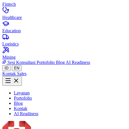
Fintech
Healthcare
Education
Logistics
Mining
Sesi Konsultasi
Portofolio
Blog
AI Readiness
ID
EN
Kontak Sales
Layanan
Portofolio
Blog
Kontak
AI Readiness