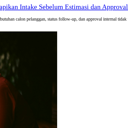
apikan Intake Sebelum Estimasi dan Approval
utuhan calon pelanggan, status follow-up, dan approval internal tidak te