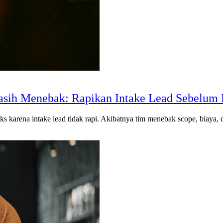
sih Menebak: Rapikan Intake Lead Sebelum 
ks karena intake lead tidak rapi. Akibatnya tim menebak scope, biaya, 