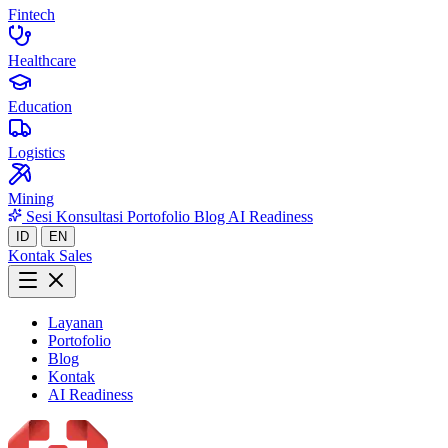
Fintech
Healthcare
Education
Logistics
Mining
Sesi Konsultasi
Portofolio
Blog
AI Readiness
ID
EN
Kontak Sales
Layanan
Portofolio
Blog
Kontak
AI Readiness