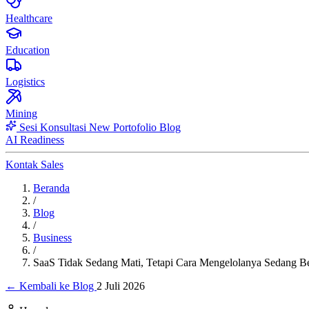
Healthcare
Education
Logistics
Mining
Sesi Konsultasi
New
Portofolio
Blog
AI Readiness
Kontak Sales
Beranda
/
Blog
/
Business
/
SaaS Tidak Sedang Mati, Tetapi Cara Mengelolanya Sedang B
← Kembali ke Blog
2 Juli 2026