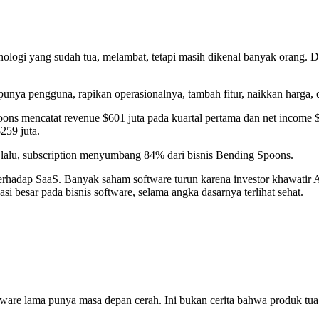
logi yang sudah tua, melambat, tetapi masih dikenal banyak orang. Di
unya pengguna, rapikan operasionalnya, tambah fitur, naikkan harga, da
oons mencatat revenue $601 juta pada kuartal pertama dan net income $
259 juta.
 lalu, subscription menyumbang 84% dari bisnis Bending Spoons.
 terhadap SaaS. Banyak saham software turun karena investor khawatir
esar pada bisnis software, selama angka dasarnya terlihat sehat.
are lama punya masa depan cerah. Ini bukan cerita bahwa produk tua cu