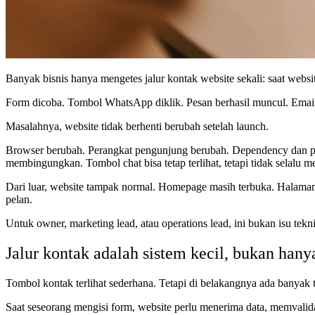
Banyak bisnis hanya mengetes jalur kontak website sekali: saat websit
Form dicoba. Tombol WhatsApp diklik. Pesan berhasil muncul. Email 
Masalahnya, website tidak berhenti berubah setelah launch.
Browser berubah. Perangkat pengunjung berubah. Dependency dan plug
membingungkan. Tombol chat bisa tetap terlihat, tetapi tidak selalu
Dari luar, website tampak normal. Homepage masih terbuka. Halaman la
pelan.
Untuk owner, marketing lead, atau operations lead, ini bukan isu teknis
Jalur kontak adalah sistem kecil, bukan han
Tombol kontak terlihat sederhana. Tetapi di belakangnya ada banyak t
Saat seseorang mengisi form, website perlu menerima data, memvalid