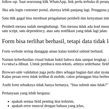
follow-up. Saat seseorang klik WhatsApp, link perlu terbuka di pera
Jika ada login customer portal, alurnya lebih panjang lagi. Pengguna
Satu titik gagal bisa membuat pengalaman pembeli dan kenyataan inte
Pembeli merasa sudah menghubungi. Tim merasa tidak ada lead masuk. 
satu script, satu dependency, atau satu notifikasi yang tidak lagi jalan.
Form bisa terlihat berhasil, tetapi data tidak
Form website sering dianggap aman kalau tombol submit berhasil.
Namun keberhasilan visual bukan bukti bahwa data sampai lengkap. Ad
dibuat. Untuk pembaca non-teknis, artinya sederhana: field 
FormData
Browser-side validation juga perlu dites sebagai bagian dari alur nya
Kalau pesan error tidak terlihat di mobile, calon pelanggan bisa berh
Audit form sebaiknya tidak hanya bertanya, “bisa submit atau tidak?”
Pertanyaan yang lebih berguna:
apakah semua field penting ikut terkirim,
apakah error muncul dengan bahasa yang jelas,