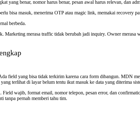
ngkat yang benar, nomor harus benar, pesan awal harus relevan, dan ad
 perlu bisa masuk, menerima OTP atau magic link, memakai recovery pat
rnal berbeda.
Marketing merasa traffic tidak berubah jadi inquiry. Owner merasa web
 lengkap
a field yang bisa tidak terkirim karena cara form dibangun. MDN menc
yang terlihat di layar belum tentu ikut masuk ke data yang diterima sis
ta. Field wajib, format email, nomor telepon, pesan error, dan confirma
enti tanpa pernah memberi tahu tim.