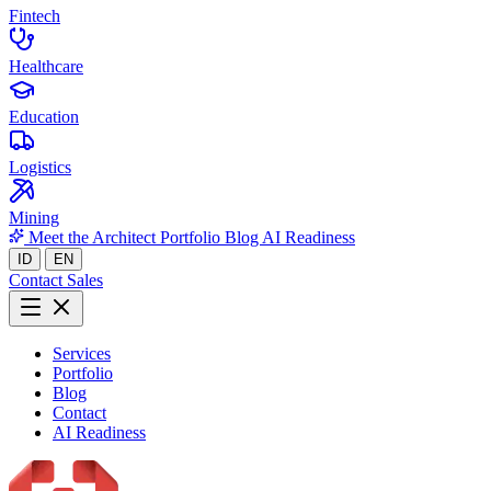
Fintech
Healthcare
Education
Logistics
Mining
Meet the Architect
Portfolio
Blog
AI Readiness
ID
EN
Contact Sales
Services
Portfolio
Blog
Contact
AI Readiness