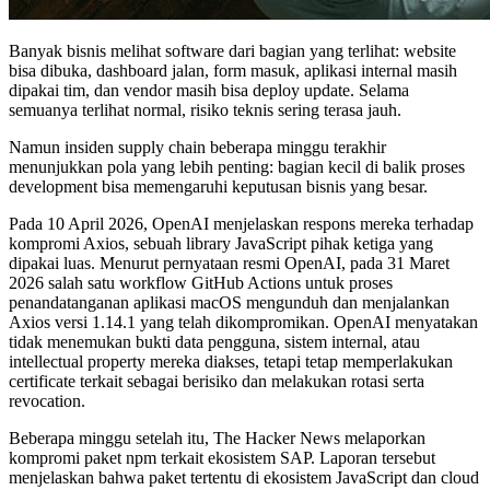
Banyak bisnis melihat software dari bagian yang terlihat: website
bisa dibuka, dashboard jalan, form masuk, aplikasi internal masih
dipakai tim, dan vendor masih bisa deploy update. Selama
semuanya terlihat normal, risiko teknis sering terasa jauh.
Namun insiden supply chain beberapa minggu terakhir
menunjukkan pola yang lebih penting: bagian kecil di balik proses
development bisa memengaruhi keputusan bisnis yang besar.
Pada 10 April 2026, OpenAI menjelaskan respons mereka terhadap
kompromi Axios, sebuah library JavaScript pihak ketiga yang
dipakai luas. Menurut pernyataan resmi OpenAI, pada 31 Maret
2026 salah satu workflow GitHub Actions untuk proses
penandatanganan aplikasi macOS mengunduh dan menjalankan
Axios versi 1.14.1 yang telah dikompromikan. OpenAI menyatakan
tidak menemukan bukti data pengguna, sistem internal, atau
intellectual property mereka diakses, tetapi tetap memperlakukan
certificate terkait sebagai berisiko dan melakukan rotasi serta
revocation.
Beberapa minggu setelah itu, The Hacker News melaporkan
kompromi paket npm terkait ekosistem SAP. Laporan tersebut
menjelaskan bahwa paket tertentu di ekosistem JavaScript dan cloud