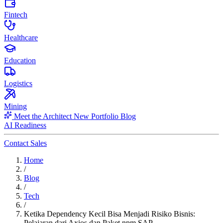
Fintech
Healthcare
Education
Logistics
Mining
Meet the Architect
New
Portfolio
Blog
AI Readiness
Contact Sales
Home
/
Blog
/
Tech
/
Ketika Dependency Kecil Bisa Menjadi Risiko Bisnis:
Pelajaran dari Axios dan Paket npm SAP