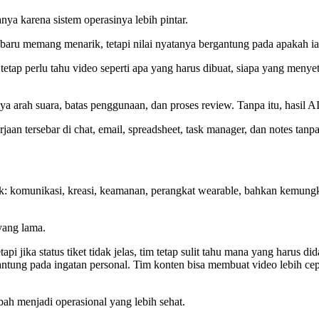
ya karena sistem operasinya lebih pintar.
 baru memang menarik, tetapi nilai nyatanya bergantung pada apakah ia 
tap perlu tahu video seperti apa yang harus dibuat, siapa yang menyet
ya arah suara, batas penggunaan, dan proses review. Tanpa itu, hasil A
aan tersebar di chat, email, spreadsheet, task manager, dan notes tanp
k: komunikasi, kreasi, keamanan, perangkat wearable, bahkan kemungk
yang lama.
tapi jika status tiket tidak jelas, tim tetap sulit tahu mana yang haru
antung pada ingatan personal. Tim konten bisa membuat video lebih cepat
bah menjadi operasional yang lebih sehat.