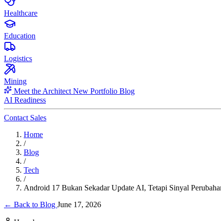
Healthcare
Education
Logistics
Mining
Meet the Architect
New
Portfolio
Blog
AI Readiness
Contact Sales
Home
/
Blog
/
Tech
/
Android 17 Bukan Sekadar Update AI, Tetapi Sinyal Perubaha
← Back to Blog
June 17, 2026