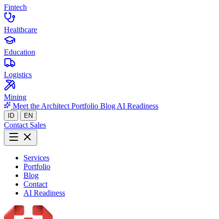
Fintech
Healthcare
Education
Logistics
Mining
Meet the Architect
Portfolio
Blog
AI Readiness
ID
EN
Contact Sales
Services
Portfolio
Blog
Contact
AI Readiness