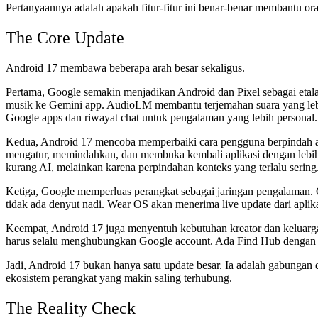
Pertanyaannya adalah apakah fitur-fitur ini benar-benar membantu ora
The Core Update
Android 17 membawa beberapa arah besar sekaligus.
Pertama, Google semakin menjadikan Android dan Pixel sebagai eta
musik ke Gemini app. AudioLM membantu terjemahan suara yang lebi
Google apps dan riwayat chat untuk pengalaman yang lebih personal.
Kedua, Android 17 mencoba memperbaiki cara pengguna berpindah ant
mengatur, memindahkan, dan membuka kembali aplikasi dengan lebih ce
kurang AI, melainkan karena perpindahan konteks yang terlalu sering
Ketiga, Google memperluas perangkat sebagai jaringan pengalaman. Q
tidak ada denyut nadi. Wear OS akan menerima live update dari aplika
Keempat, Android 17 juga menyentuh kebutuhan kreator dan keluarga.
harus selalu menghubungkan Google account. Ada Find Hub dengan M
Jadi, Android 17 bukan hanya satu update besar. Ia adalah gabungan d
ekosistem perangkat yang makin saling terhubung.
The Reality Check