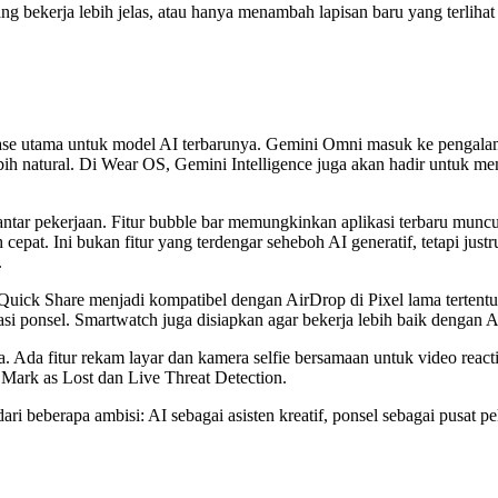
ng bekerja lebih jelas, atau hanya menambah lapisan baru yang terlihat
lase utama untuk model AI terbarunya. Gemini Omni masuk ke pengala
h natural. Di Wear OS, Gemini Intelligence juga akan hadir untuk me
ar pekerjaan. Fitur bubble bar memungkinkan aplikasi terbaru muncul
pat. Ini bukan fitur yang terdengar seheboh AI generatif, tetapi jus
.
uick Share menjadi kompatibel dengan AirDrop di Pixel lama tertentu.
si ponsel. Smartwatch juga disiapkan agar bekerja lebih baik dengan A
 Ada fitur rekam layar dan kamera selfie bersamaan untuk video react
ark as Lost dan Live Threat Detection.
ari beberapa ambisi: AI sebagai asisten kreatif, ponsel sebagai pusat p