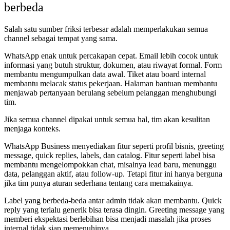
berbeda
Salah satu sumber friksi terbesar adalah memperlakukan semua
channel sebagai tempat yang sama.
WhatsApp enak untuk percakapan cepat. Email lebih cocok untuk
informasi yang butuh struktur, dokumen, atau riwayat formal. Form
membantu mengumpulkan data awal. Tiket atau board internal
membantu melacak status pekerjaan. Halaman bantuan membantu
menjawab pertanyaan berulang sebelum pelanggan menghubungi
tim.
Jika semua channel dipakai untuk semua hal, tim akan kesulitan
menjaga konteks.
WhatsApp Business menyediakan fitur seperti profil bisnis, greeting
message, quick replies, labels, dan catalog. Fitur seperti label bisa
membantu mengelompokkan chat, misalnya lead baru, menunggu
data, pelanggan aktif, atau follow-up. Tetapi fitur ini hanya berguna
jika tim punya aturan sederhana tentang cara memakainya.
Label yang berbeda-beda antar admin tidak akan membantu. Quick
reply yang terlalu generik bisa terasa dingin. Greeting message yang
memberi ekspektasi berlebihan bisa menjadi masalah jika proses
internal tidak siap memenuhinya.