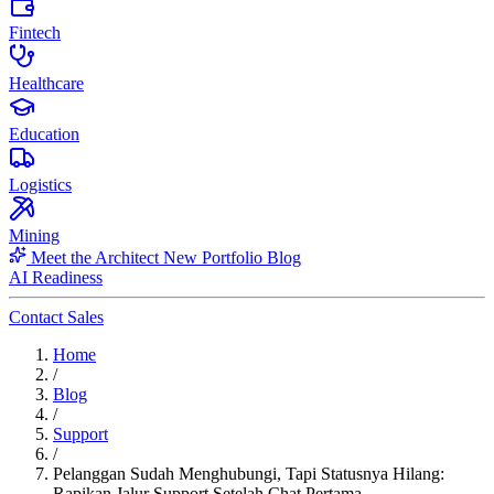
Fintech
Healthcare
Education
Logistics
Mining
Meet the Architect
New
Portfolio
Blog
AI Readiness
Contact Sales
Home
/
Blog
/
Support
/
Pelanggan Sudah Menghubungi, Tapi Statusnya Hilang:
Rapikan Jalur Support Setelah Chat Pertama