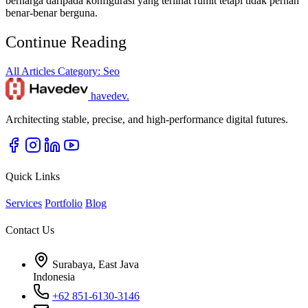
berharga daripada konfigurasi yang terlihat rumit tetapi tidak pernah
benar-benar berguna.
Continue Reading
All Articles
Category: Seo
havedev
.
Architecting stable, precise, and high-performance digital futures.
Quick Links
Services
Portfolio
Blog
Contact Us
Surabaya, East Java
Indonesia
+62 851-6130-3146