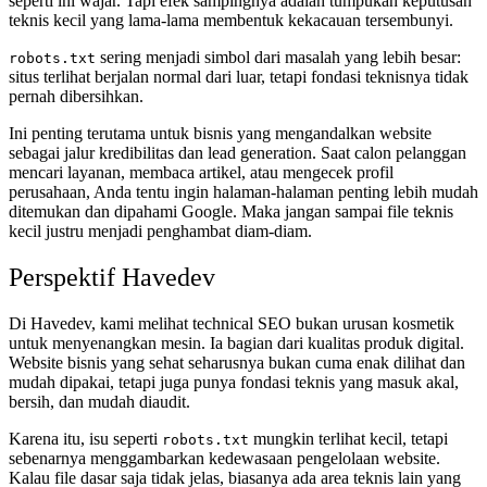
seperti ini wajar. Tapi efek sampingnya adalah tumpukan keputusan
teknis kecil yang lama-lama membentuk kekacauan tersembunyi.
sering menjadi simbol dari masalah yang lebih besar:
robots.txt
situs terlihat berjalan normal dari luar, tetapi fondasi teknisnya tidak
pernah dibersihkan.
Ini penting terutama untuk bisnis yang mengandalkan website
sebagai jalur kredibilitas dan lead generation. Saat calon pelanggan
mencari layanan, membaca artikel, atau mengecek profil
perusahaan, Anda tentu ingin halaman-halaman penting lebih mudah
ditemukan dan dipahami Google. Maka jangan sampai file teknis
kecil justru menjadi penghambat diam-diam.
Perspektif Havedev
Di Havedev, kami melihat technical SEO bukan urusan kosmetik
untuk menyenangkan mesin. Ia bagian dari kualitas produk digital.
Website bisnis yang sehat seharusnya bukan cuma enak dilihat dan
mudah dipakai, tetapi juga punya fondasi teknis yang masuk akal,
bersih, dan mudah diaudit.
Karena itu, isu seperti
mungkin terlihat kecil, tetapi
robots.txt
sebenarnya menggambarkan kedewasaan pengelolaan website.
Kalau file dasar saja tidak jelas, biasanya ada area teknis lain yang