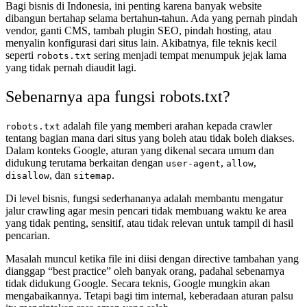
Bagi bisnis di Indonesia, ini penting karena banyak website
dibangun bertahap selama bertahun-tahun. Ada yang pernah pindah
vendor, ganti CMS, tambah plugin SEO, pindah hosting, atau
menyalin konfigurasi dari situs lain. Akibatnya, file teknis kecil
seperti
sering menjadi tempat menumpuk jejak lama
robots.txt
yang tidak pernah diaudit lagi.
Sebenarnya apa fungsi robots.txt?
adalah file yang memberi arahan kepada crawler
robots.txt
tentang bagian mana dari situs yang boleh atau tidak boleh diakses.
Dalam konteks Google, aturan yang dikenal secara umum dan
didukung terutama berkaitan dengan
,
,
user-agent
allow
, dan
.
disallow
sitemap
Di level bisnis, fungsi sederhananya adalah membantu mengatur
jalur crawling agar mesin pencari tidak membuang waktu ke area
yang tidak penting, sensitif, atau tidak relevan untuk tampil di hasil
pencarian.
Masalah muncul ketika file ini diisi dengan directive tambahan yang
dianggap “best practice” oleh banyak orang, padahal sebenarnya
tidak didukung Google. Secara teknis, Google mungkin akan
mengabaikannya. Tetapi bagi tim internal, keberadaan aturan palsu