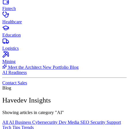
Fintech
Healthcare
Education
Logistics
Mining
Meet the Architect
New
Portfolio
Blog
AI Readiness
Contact Sales
Blog
Havedev Insights
Showing articles in category "AI"
All
AI
Business
Cybersecurity
Dev
Media
SEO
Security
Support
Tech
Tips
Trends