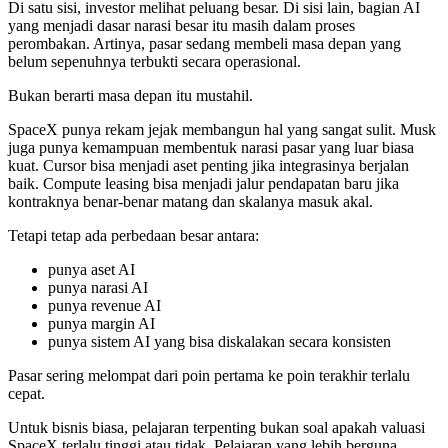
Di satu sisi, investor melihat peluang besar. Di sisi lain, bagian AI
yang menjadi dasar narasi besar itu masih dalam proses
perombakan. Artinya, pasar sedang membeli masa depan yang
belum sepenuhnya terbukti secara operasional.
Bukan berarti masa depan itu mustahil.
SpaceX punya rekam jejak membangun hal yang sangat sulit. Musk
juga punya kemampuan membentuk narasi pasar yang luar biasa
kuat. Cursor bisa menjadi aset penting jika integrasinya berjalan
baik. Compute leasing bisa menjadi jalur pendapatan baru jika
kontraknya benar-benar matang dan skalanya masuk akal.
Tetapi tetap ada perbedaan besar antara:
punya aset AI
punya narasi AI
punya revenue AI
punya margin AI
punya sistem AI yang bisa diskalakan secara konsisten
Pasar sering melompat dari poin pertama ke poin terakhir terlalu
cepat.
Untuk bisnis biasa, pelajaran terpenting bukan soal apakah valuasi
SpaceX terlalu tinggi atau tidak. Pelajaran yang lebih berguna