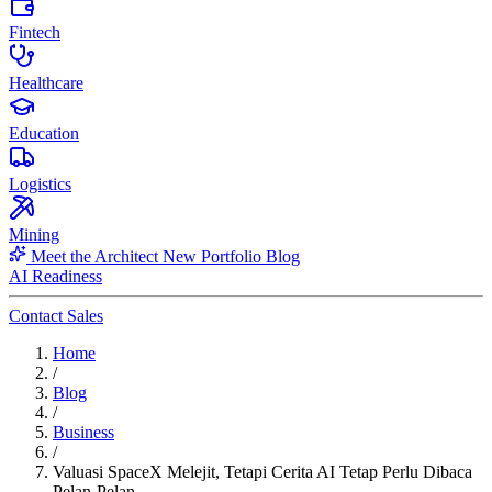
Fintech
Healthcare
Education
Logistics
Mining
Meet the Architect
New
Portfolio
Blog
AI Readiness
Contact Sales
Home
/
Blog
/
Business
/
Valuasi SpaceX Melejit, Tetapi Cerita AI Tetap Perlu Dibaca
Pelan-Pelan