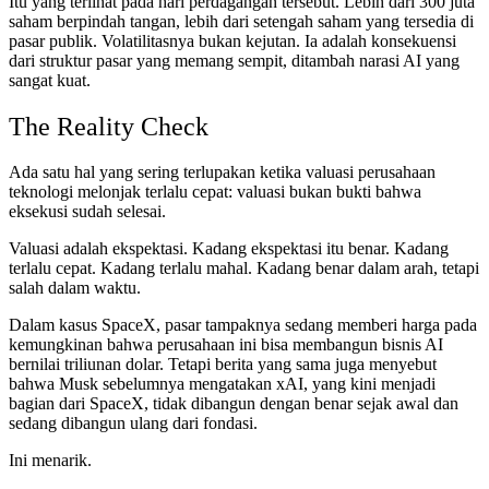
Itu yang terlihat pada hari perdagangan tersebut. Lebih dari 300 juta
saham berpindah tangan, lebih dari setengah saham yang tersedia di
pasar publik. Volatilitasnya bukan kejutan. Ia adalah konsekuensi
dari struktur pasar yang memang sempit, ditambah narasi AI yang
sangat kuat.
The Reality Check
Ada satu hal yang sering terlupakan ketika valuasi perusahaan
teknologi melonjak terlalu cepat: valuasi bukan bukti bahwa
eksekusi sudah selesai.
Valuasi adalah ekspektasi. Kadang ekspektasi itu benar. Kadang
terlalu cepat. Kadang terlalu mahal. Kadang benar dalam arah, tetapi
salah dalam waktu.
Dalam kasus SpaceX, pasar tampaknya sedang memberi harga pada
kemungkinan bahwa perusahaan ini bisa membangun bisnis AI
bernilai triliunan dolar. Tetapi berita yang sama juga menyebut
bahwa Musk sebelumnya mengatakan xAI, yang kini menjadi
bagian dari SpaceX, tidak dibangun dengan benar sejak awal dan
sedang dibangun ulang dari fondasi.
Ini menarik.