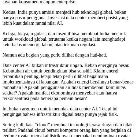
layanan konsumen maupun enterprise.
Kedua, India punya ambisi menjadi hub teknologi global, bukan
hanya pasar pengguna. Investasi data center memberi posisi yang
lebih kuat dalam rantai nilai AI.
Ketiga, biaya, regulasi, dan insentif bisa membuat India menarik
untuk workload global, terutama ketika negara lain menghadapi
keterbatasan energi, lahan, atau tekanan regulasi.
Namun ada bagian yang perlu dilihat dengan hati-hati.
Data center AI bukan infrastruktur ringan. Beban energinya besar.
Kebutuhan air untuk pendinginan bisa sensitif. Klaim energi
terbarukan penting, tetapi tetap perlu dilihat bagaimana
implementasinya di lapangan. Apakah energi bersihnya benar-benar
tambahan? Apakah penggunaan air tidak membebani komunitas
sekitar? Apakah manfaat ekonominya menyebar atau hanya
terkonsentrasi pada beberapa pemain besar?
Ini bukan argumen untuk menolak data center AI. Tetapi ini
pengingat bahwa infrastruktur digital tetap punya jejak fisik.
Sering kali, kata “cloud” membuat teknologi terasa ringan dan tidak
terlihat. Padahal cloud berarti komputer orang lain yang berjalan di
gedung nyata, memakai listrik nyata, memakai pendinginan nyata,