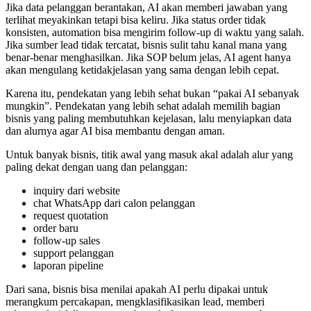
Jika data pelanggan berantakan, AI akan memberi jawaban yang
terlihat meyakinkan tetapi bisa keliru. Jika status order tidak
konsisten, automation bisa mengirim follow-up di waktu yang salah.
Jika sumber lead tidak tercatat, bisnis sulit tahu kanal mana yang
benar-benar menghasilkan. Jika SOP belum jelas, AI agent hanya
akan mengulang ketidakjelasan yang sama dengan lebih cepat.
Karena itu, pendekatan yang lebih sehat bukan “pakai AI sebanyak
mungkin”. Pendekatan yang lebih sehat adalah memilih bagian
bisnis yang paling membutuhkan kejelasan, lalu menyiapkan data
dan alurnya agar AI bisa membantu dengan aman.
Untuk banyak bisnis, titik awal yang masuk akal adalah alur yang
paling dekat dengan uang dan pelanggan:
inquiry dari website
chat WhatsApp dari calon pelanggan
request quotation
order baru
follow-up sales
support pelanggan
laporan pipeline
Dari sana, bisnis bisa menilai apakah AI perlu dipakai untuk
merangkum percakapan, mengklasifikasikan lead, memberi