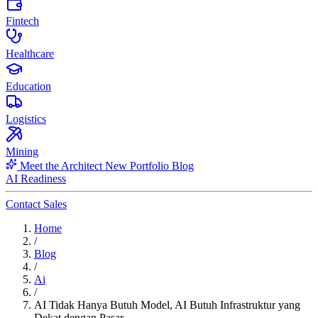
Fintech
Healthcare
Education
Logistics
Mining
Meet the Architect
New
Portfolio
Blog
AI Readiness
Contact Sales
Home
/
Blog
/
Ai
/
AI Tidak Hanya Butuh Model, AI Butuh Infrastruktur yang
Dekat dengan Pasar