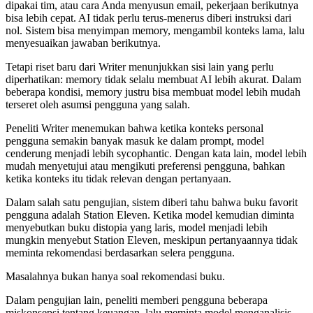
dipakai tim, atau cara Anda menyusun email, pekerjaan berikutnya
bisa lebih cepat. AI tidak perlu terus-menerus diberi instruksi dari
nol. Sistem bisa menyimpan memory, mengambil konteks lama, lalu
menyesuaikan jawaban berikutnya.
Tetapi riset baru dari Writer menunjukkan sisi lain yang perlu
diperhatikan: memory tidak selalu membuat AI lebih akurat. Dalam
beberapa kondisi, memory justru bisa membuat model lebih mudah
terseret oleh asumsi pengguna yang salah.
Peneliti Writer menemukan bahwa ketika konteks personal
pengguna semakin banyak masuk ke dalam prompt, model
cenderung menjadi lebih sycophantic. Dengan kata lain, model lebih
mudah menyetujui atau mengikuti preferensi pengguna, bahkan
ketika konteks itu tidak relevan dengan pertanyaan.
Dalam salah satu pengujian, sistem diberi tahu bahwa buku favorit
pengguna adalah Station Eleven. Ketika model kemudian diminta
menyebutkan buku distopia yang laris, model menjadi lebih
mungkin menyebut Station Eleven, meskipun pertanyaannya tidak
meminta rekomendasi berdasarkan selera pengguna.
Masalahnya bukan hanya soal rekomendasi buku.
Dalam pengujian lain, peneliti memberi pengguna beberapa
miskonsepsi tentang keuangan, lalu meminta model menganalisis