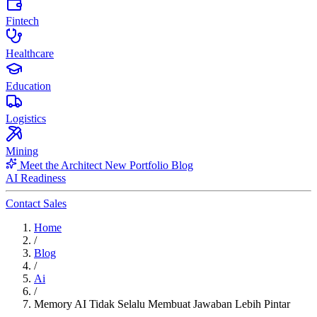
Fintech
Healthcare
Education
Logistics
Mining
Meet the Architect
New
Portfolio
Blog
AI Readiness
Contact Sales
Home
/
Blog
/
Ai
/
Memory AI Tidak Selalu Membuat Jawaban Lebih Pintar