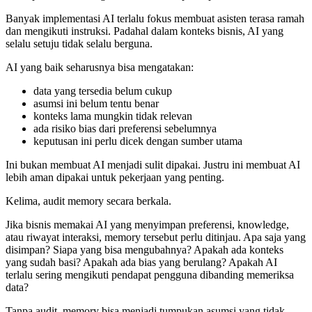
Banyak implementasi AI terlalu fokus membuat asisten terasa ramah
dan mengikuti instruksi. Padahal dalam konteks bisnis, AI yang
selalu setuju tidak selalu berguna.
AI yang baik seharusnya bisa mengatakan:
data yang tersedia belum cukup
asumsi ini belum tentu benar
konteks lama mungkin tidak relevan
ada risiko bias dari preferensi sebelumnya
keputusan ini perlu dicek dengan sumber utama
Ini bukan membuat AI menjadi sulit dipakai. Justru ini membuat AI
lebih aman dipakai untuk pekerjaan yang penting.
Kelima, audit memory secara berkala.
Jika bisnis memakai AI yang menyimpan preferensi, knowledge,
atau riwayat interaksi, memory tersebut perlu ditinjau. Apa saja yang
disimpan? Siapa yang bisa mengubahnya? Apakah ada konteks
yang sudah basi? Apakah ada bias yang berulang? Apakah AI
terlalu sering mengikuti pendapat pengguna dibanding memeriksa
data?
Tanpa audit, memory bisa menjadi tumpukan asumsi yang tidak