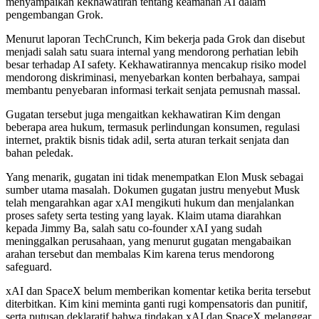
menyampaikan kekhawatiran tentang keamanan AI dalam
pengembangan Grok.
Menurut laporan TechCrunch, Kim bekerja pada Grok dan disebut
menjadi salah satu suara internal yang mendorong perhatian lebih
besar terhadap AI safety. Kekhawatirannya mencakup risiko model
mendorong diskriminasi, menyebarkan konten berbahaya, sampai
membantu penyebaran informasi terkait senjata pemusnah massal.
Gugatan tersebut juga mengaitkan kekhawatiran Kim dengan
beberapa area hukum, termasuk perlindungan konsumen, regulasi
internet, praktik bisnis tidak adil, serta aturan terkait senjata dan
bahan peledak.
Yang menarik, gugatan ini tidak menempatkan Elon Musk sebagai
sumber utama masalah. Dokumen gugatan justru menyebut Musk
telah mengarahkan agar xAI mengikuti hukum dan menjalankan
proses safety serta testing yang layak. Klaim utama diarahkan
kepada Jimmy Ba, salah satu co-founder xAI yang sudah
meninggalkan perusahaan, yang menurut gugatan mengabaikan
arahan tersebut dan membalas Kim karena terus mendorong
safeguard.
xAI dan SpaceX belum memberikan komentar ketika berita tersebut
diterbitkan. Kim kini meminta ganti rugi kompensatoris dan punitif,
serta putusan deklaratif bahwa tindakan xAI dan SpaceX melanggar