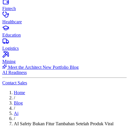
Fintech
Healthcare
Education
Logistics
Mining
Meet the Architect
New
Portfolio
Blog
AI Readiness
Contact Sales
Home
/
Blog
/
Ai
/
AI Safety Bukan Fitur Tambahan Setelah Produk Viral