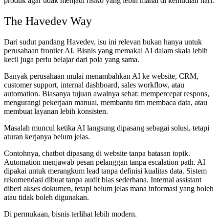
produk agar tidak menjadi risiko yang lebih mahal di kemudian hari.
The Havedev Way
Dari sudut pandang Havedev, isu ini relevan bukan hanya untuk
perusahaan frontier AI. Bisnis yang memakai AI dalam skala lebih
kecil juga perlu belajar dari pola yang sama.
Banyak perusahaan mulai menambahkan AI ke website, CRM,
customer support, internal dashboard, sales workflow, atau
automation. Biasanya tujuan awalnya sehat: mempercepat respons,
mengurangi pekerjaan manual, membantu tim membaca data, atau
membuat layanan lebih konsisten.
Masalah muncul ketika AI langsung dipasang sebagai solusi, tetapi
aturan kerjanya belum jelas.
Contohnya, chatbot dipasang di website tanpa batasan topik.
Automation menjawab pesan pelanggan tanpa escalation path. AI
dipakai untuk merangkum lead tanpa definisi kualitas data. Sistem
rekomendasi dibuat tanpa audit bias sederhana. Internal assistant
diberi akses dokumen, tetapi belum jelas mana informasi yang boleh
atau tidak boleh digunakan.
Di permukaan, bisnis terlihat lebih modern.