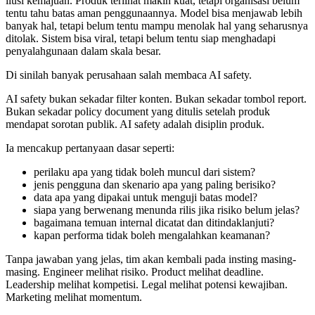
ilusi kemajuan. Produk terlihat makin kuat, tetapi organisasi belum
tentu tahu batas aman penggunaannya. Model bisa menjawab lebih
banyak hal, tetapi belum tentu mampu menolak hal yang seharusnya
ditolak. Sistem bisa viral, tetapi belum tentu siap menghadapi
penyalahgunaan dalam skala besar.
Di sinilah banyak perusahaan salah membaca AI safety.
AI safety bukan sekadar filter konten. Bukan sekadar tombol report.
Bukan sekadar policy document yang ditulis setelah produk
mendapat sorotan publik. AI safety adalah disiplin produk.
Ia mencakup pertanyaan dasar seperti:
perilaku apa yang tidak boleh muncul dari sistem?
jenis pengguna dan skenario apa yang paling berisiko?
data apa yang dipakai untuk menguji batas model?
siapa yang berwenang menunda rilis jika risiko belum jelas?
bagaimana temuan internal dicatat dan ditindaklanjuti?
kapan performa tidak boleh mengalahkan keamanan?
Tanpa jawaban yang jelas, tim akan kembali pada insting masing-
masing. Engineer melihat risiko. Product melihat deadline.
Leadership melihat kompetisi. Legal melihat potensi kewajiban.
Marketing melihat momentum.