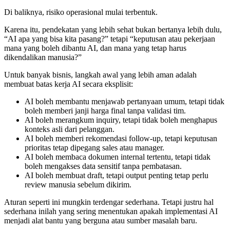
Di baliknya, risiko operasional mulai terbentuk.
Karena itu, pendekatan yang lebih sehat bukan bertanya lebih dulu,
“AI apa yang bisa kita pasang?” tetapi “keputusan atau pekerjaan
mana yang boleh dibantu AI, dan mana yang tetap harus
dikendalikan manusia?”
Untuk banyak bisnis, langkah awal yang lebih aman adalah
membuat batas kerja AI secara eksplisit:
AI boleh membantu menjawab pertanyaan umum, tetapi tidak
boleh memberi janji harga final tanpa validasi tim.
AI boleh merangkum inquiry, tetapi tidak boleh menghapus
konteks asli dari pelanggan.
AI boleh memberi rekomendasi follow-up, tetapi keputusan
prioritas tetap dipegang sales atau manager.
AI boleh membaca dokumen internal tertentu, tetapi tidak
boleh mengakses data sensitif tanpa pembatasan.
AI boleh membuat draft, tetapi output penting tetap perlu
review manusia sebelum dikirim.
Aturan seperti ini mungkin terdengar sederhana. Tetapi justru hal
sederhana inilah yang sering menentukan apakah implementasi AI
menjadi alat bantu yang berguna atau sumber masalah baru.