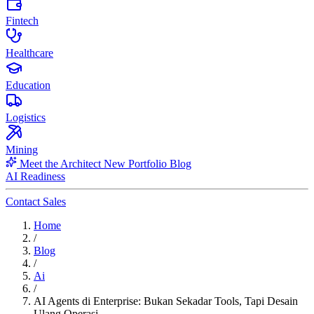
Fintech
Healthcare
Education
Logistics
Mining
Meet the Architect
New
Portfolio
Blog
AI Readiness
Contact Sales
Home
/
Blog
/
Ai
/
AI Agents di Enterprise: Bukan Sekadar Tools, Tapi Desain
Ulang Operasi