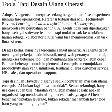
Tools, Tapi Desain Ulang Operasi
Adopsi AI agents di enterprise sedang bergerak dari fase eksperimen
menuju fase operasional. Referensi terbaru dari MIT Technology
Review,
Learning to lead in a hybrid human-AI enterprise
,
menyoroti satu perubahan penting: AI agents tidak lagi diperlakukan
hanya sebagai software feature, tetapi mulai masuk ke workflow
harian sebagai kolaborator digital yang bisa mengoordinasikan task
lintas sistem.
Di atas kertas, narasinya terdengar sangat menarik. AI agents dapat
menangani pekerjaan administratif, menjawab pertanyaan internal,
mengakses beberapa tool, dan membantu tim bergerak lebih cepat.
Bahkan beberapa contoh implementasi enterprise menunjukkan
productivity gain yang signifikan, terutama di area customer service,
HR, sales, dan operational support.
Tapi di sinilah Havedev biasanya sedikit contrarian: masalah utama
enterprise AI bukan lagi “bisa atau tidak”. Secara teknologi, banyak
use case sudah bisa. Masalah yang lebih mahal adalah: apakah
organisasi siap mendesain ulang proses bisnisnya agar AI benar-
benar menciptakan leverage, bukan sekadar menambah layer tool
baru yang membingungkan?