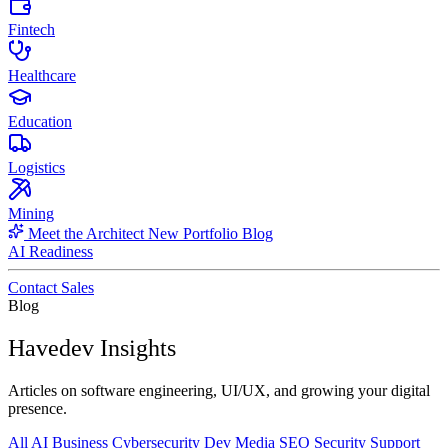
Fintech
Healthcare
Education
Logistics
Mining
Meet the Architect
New
Portfolio
Blog
AI Readiness
Contact Sales
Blog
Havedev Insights
Articles on software engineering, UI/UX, and growing your digital
presence.
All
AI
Business
Cybersecurity
Dev
Media
SEO
Security
Support