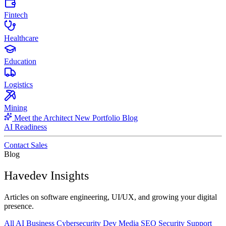
Fintech
Healthcare
Education
Logistics
Mining
Meet the Architect
New
Portfolio
Blog
AI Readiness
Contact Sales
Blog
Havedev Insights
Articles on software engineering, UI/UX, and growing your digital
presence.
All
AI
Business
Cybersecurity
Dev
Media
SEO
Security
Support