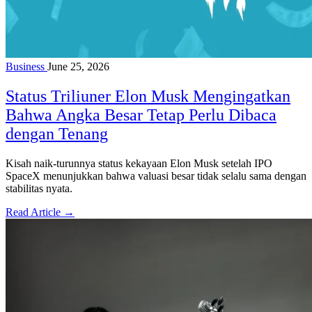
Business
June 25, 2026
Status Triliuner Elon Musk Mengingatkan
Bahwa Angka Besar Tetap Perlu Dibaca
dengan Tenang
Kisah naik-turunnya status kekayaan Elon Musk setelah IPO
SpaceX menunjukkan bahwa valuasi besar tidak selalu sama dengan
stabilitas nyata.
Read Article →