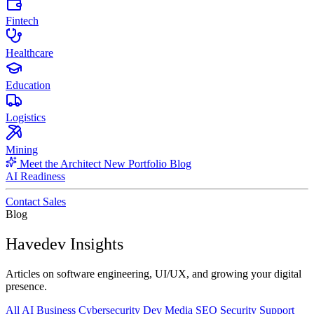
Fintech
Healthcare
Education
Logistics
Mining
Meet the Architect
New
Portfolio
Blog
AI Readiness
Contact Sales
Blog
Havedev Insights
Articles on software engineering, UI/UX, and growing your digital
presence.
All
AI
Business
Cybersecurity
Dev
Media
SEO
Security
Support