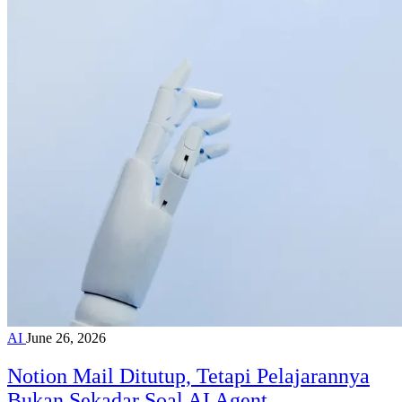
AI
June 26, 2026
Notion Mail Ditutup, Tetapi Pelajarannya
Bukan Sekadar Soal AI Agent