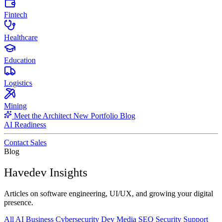
Fintech
Healthcare
Education
Logistics
Mining
Meet the Architect
New
Portfolio
Blog
AI Readiness
Contact Sales
Blog
Havedev Insights
Articles on software engineering, UI/UX, and growing your digital
presence.
All
AI
Business
Cybersecurity
Dev
Media
SEO
Security
Support