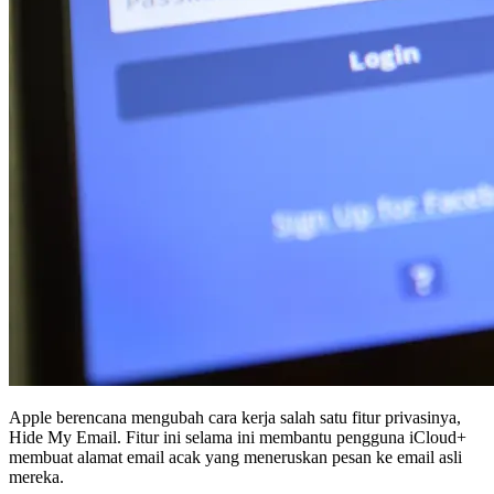
Apple berencana mengubah cara kerja salah satu fitur privasinya,
Hide My Email. Fitur ini selama ini membantu pengguna iCloud+
membuat alamat email acak yang meneruskan pesan ke email asli
mereka.