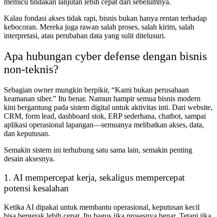
memicu tindakan lanjutan lebih cepat dari sebelumnya.
Kalau fondasi akses tidak rapi, bisnis bukan hanya rentan terhadap
kebocoran. Mereka juga rawan salah proses, salah kirim, salah
interpretasi, atau perubahan data yang sulit ditelusuri.
Apa hubungan cyber defense dengan bisnis
non-teknis?
Sebagian owner mungkin berpikir, “Kami bukan perusahaan
keamanan siber.” Itu benar. Namun hampir semua bisnis modern
kini bergantung pada sistem digital untuk aktivitas inti. Dari website,
CRM, form lead, dashboard stok, ERP sederhana, chatbot, sampai
aplikasi operasional lapangan—semuanya melibatkan akses, data,
dan keputusan.
Semakin sistem ini terhubung satu sama lain, semakin penting
desain aksesnya.
1. AI mempercepat kerja, sekaligus mempercepat
potensi kesalahan
Ketika AI dipakai untuk membantu operasional, keputusan kecil
bisa bergerak lebih cepat. Itu bagus jika prosesnya benar. Tetapi jika