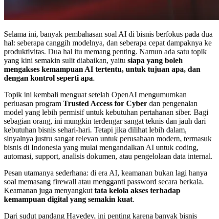
Selama ini, banyak pembahasan soal AI di bisnis berfokus pada dua
hal: seberapa canggih modelnya, dan seberapa cepat dampaknya ke
produktivitas. Dua hal itu memang penting. Namun ada satu topik
yang kini semakin sulit diabaikan, yaitu
siapa yang boleh
mengakses kemampuan AI tertentu, untuk tujuan apa, dan
dengan kontrol seperti apa
.
Topik ini kembali menguat setelah OpenAI mengumumkan
perluasan program
Trusted Access for Cyber
dan pengenalan
model yang lebih permisif untuk kebutuhan pertahanan siber. Bagi
sebagian orang, ini mungkin terdengar sangat teknis dan jauh dari
kebutuhan bisnis sehari-hari. Tetapi jika dilihat lebih dalam,
sinyalnya justru sangat relevan untuk perusahaan modern, termasuk
bisnis di Indonesia yang mulai mengandalkan AI untuk coding,
automasi, support, analisis dokumen, atau pengelolaan data internal.
Pesan utamanya sederhana: di era AI, keamanan bukan lagi hanya
soal memasang firewall atau mengganti password secara berkala.
Keamanan juga menyangkut
tata kelola akses terhadap
kemampuan digital yang semakin kuat
.
Dari sudut pandang Havedev, ini penting karena banyak bisnis