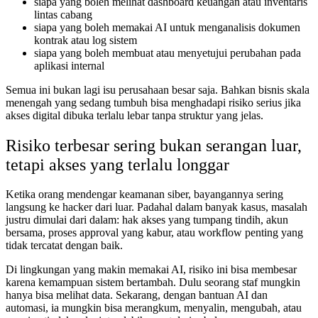
siapa yang boleh melihat dashboard keuangan atau inventaris
lintas cabang
siapa yang boleh memakai AI untuk menganalisis dokumen
kontrak atau log sistem
siapa yang boleh membuat atau menyetujui perubahan pada
aplikasi internal
Semua ini bukan lagi isu perusahaan besar saja. Bahkan bisnis skala
menengah yang sedang tumbuh bisa menghadapi risiko serius jika
akses digital dibuka terlalu lebar tanpa struktur yang jelas.
Risiko terbesar sering bukan serangan luar,
tetapi akses yang terlalu longgar
Ketika orang mendengar keamanan siber, bayangannya sering
langsung ke hacker dari luar. Padahal dalam banyak kasus, masalah
justru dimulai dari dalam: hak akses yang tumpang tindih, akun
bersama, proses approval yang kabur, atau workflow penting yang
tidak tercatat dengan baik.
Di lingkungan yang makin memakai AI, risiko ini bisa membesar
karena kemampuan sistem bertambah. Dulu seorang staf mungkin
hanya bisa melihat data. Sekarang, dengan bantuan AI dan
automasi, ia mungkin bisa merangkum, menyalin, mengubah, atau