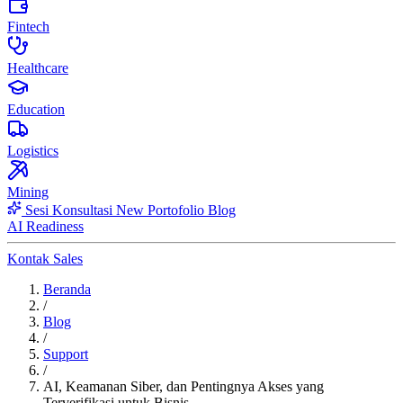
Fintech
Healthcare
Education
Logistics
Mining
Sesi Konsultasi
New
Portofolio
Blog
AI Readiness
Kontak Sales
Beranda
/
Blog
/
Support
/
AI, Keamanan Siber, dan Pentingnya Akses yang
Terverifikasi untuk Bisnis