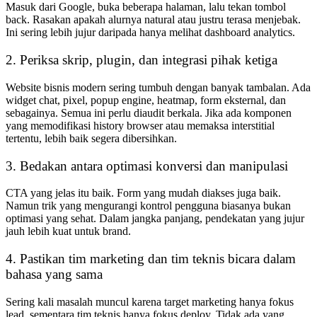
Masuk dari Google, buka beberapa halaman, lalu tekan tombol
back. Rasakan apakah alurnya natural atau justru terasa menjebak.
Ini sering lebih jujur daripada hanya melihat dashboard analytics.
2. Periksa skrip, plugin, dan integrasi pihak ketiga
Website bisnis modern sering tumbuh dengan banyak tambalan. Ada
widget chat, pixel, popup engine, heatmap, form eksternal, dan
sebagainya. Semua ini perlu diaudit berkala. Jika ada komponen
yang memodifikasi history browser atau memaksa interstitial
tertentu, lebih baik segera dibersihkan.
3. Bedakan antara optimasi konversi dan manipulasi
CTA yang jelas itu baik. Form yang mudah diakses juga baik.
Namun trik yang mengurangi kontrol pengguna biasanya bukan
optimasi yang sehat. Dalam jangka panjang, pendekatan yang jujur
jauh lebih kuat untuk brand.
4. Pastikan tim marketing dan tim teknis bicara dalam
bahasa yang sama
Sering kali masalah muncul karena target marketing hanya fokus
lead, sementara tim teknis hanya fokus deploy. Tidak ada yang