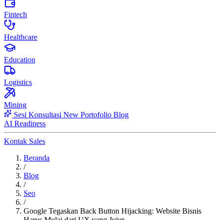
Fintech
Healthcare
Education
Logistics
Mining
Sesi Konsultasi
New
Portofolio
Blog
AI Readiness
Kontak Sales
Beranda
/
Blog
/
Seo
/
Google Tegaskan Back Button Hijacking: Website Bisnis
Harus Mulai dari UX yang Jujur