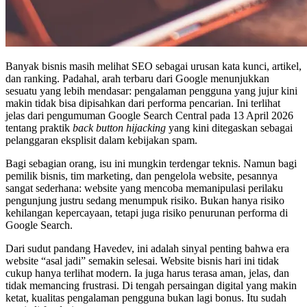
Banyak bisnis masih melihat SEO sebagai urusan kata kunci, artikel,
dan ranking. Padahal, arah terbaru dari Google menunjukkan
sesuatu yang lebih mendasar: pengalaman pengguna yang jujur kini
makin tidak bisa dipisahkan dari performa pencarian. Ini terlihat
jelas dari pengumuman Google Search Central pada 13 April 2026
tentang praktik
back button hijacking
yang kini ditegaskan sebagai
pelanggaran eksplisit dalam kebijakan spam.
Bagi sebagian orang, isu ini mungkin terdengar teknis. Namun bagi
pemilik bisnis, tim marketing, dan pengelola website, pesannya
sangat sederhana: website yang mencoba memanipulasi perilaku
pengunjung justru sedang menumpuk risiko. Bukan hanya risiko
kehilangan kepercayaan, tetapi juga risiko penurunan performa di
Google Search.
Dari sudut pandang Havedev, ini adalah sinyal penting bahwa era
website “asal jadi” semakin selesai. Website bisnis hari ini tidak
cukup hanya terlihat modern. Ia juga harus terasa aman, jelas, dan
tidak memancing frustrasi. Di tengah persaingan digital yang makin
ketat, kualitas pengalaman pengguna bukan lagi bonus. Itu sudah