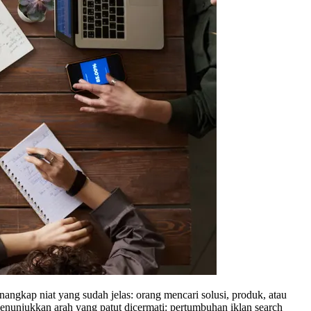
angkap niat yang sudah jelas: orang mencari solusi, produk, atau
nunjukkan arah yang patut dicermati: pertumbuhan iklan search