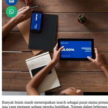
Banyak bisnis masih menempatkan search sebagai pusat utama pemasara
jasa yang memang sedang mereka butuhkan. Namun dalam beberapa har