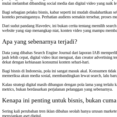
mulai melambat dibanding social media dan digital video yang naik le
Bagi sebagian pelaku bisnis, kabar seperti ini mudah disalahartikan s
konteks persaingannya. Perhatian audiens semakin tersebar, proses m
Dari sudut pandang Havedev, ini bukan cerita tentang memilih search 
website yang siap menangkap niat, konten video yang mampu memban
Apa yang sebenarnya terjadi?
Data yang dibahas Search Engine Journal dari laporan IAB memperlih
jauh lebih cepat, digital video ikut menguat, dan creator advertising t
dekat dengan kebiasaan konsumsi konten sehari-hari.
Bagi bisnis di Indonesia, pola ini sangat masuk akal. Konsumen tida
memeriksa akun media sosial, membandingkan lewat search, lalu ba
Kalau strategi digital masih dibangun dengan pola lama yang terlalu 
metrics, bukan berdasarkan perjalanan pelanggan yang sebenarnya.
Kenapa ini penting untuk bisnis, bukan cuma
Sering kali perubahan tren iklan dibahas seolah hanya urusan markete
menyiapkan aset digital.