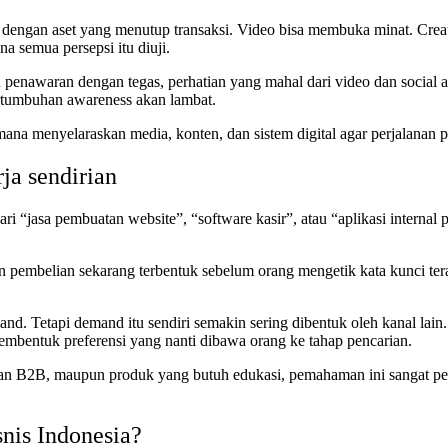
 dengan aset yang menutup transaksi. Video bisa membuka minat. Crea
a semua persepsi itu diuji.
penawaran dengan tegas, perhatian yang mahal dari video dan social ak
pertumbuhan awareness akan lambat.
imana menyelaraskan media, konten, dan sistem digital agar perjalanan p
ja sendirian
i “jasa pembuatan website”, “software kasir”, atau “aplikasi internal
 pembelian sekarang terbentuk sebelum orang mengetik kata kunci terakh
d. Tetapi demand itu sendiri semakin sering dibentuk oleh kanal lain. I
membentuk preferensi yang nanti dibawa orang ke tahap pencarian.
yanan B2B, maupun produk yang butuh edukasi, pemahaman ini sangat pen
snis Indonesia?