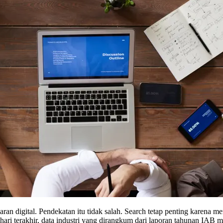
n digital. Pendekatan itu tidak salah. Search tetap penting karena men
i terakhir, data industri yang dirangkum dari laporan tahunan IAB me