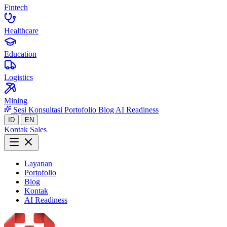
Fintech
Healthcare
Education
Logistics
Mining
Sesi Konsultasi
Portofolio
Blog
AI Readiness
ID
EN
Kontak Sales
Layanan
Portofolio
Blog
Kontak
AI Readiness