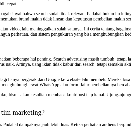
bih cepat.
ebagai sinyal bahwa search sudah tidak relevan. Padahal bukan itu intin
enemukan brand makin tidak linear, dan keputusan pembelian makin ser
atau video, lalu meninggalkan salah satunya. Ini cerita tentang bagai
gun perhatian, dan sistem pengukuran yang bisa menghubungkan kedua
atkan beberapa hal penting. Search advertising masih tumbuh, tetapi 
erus naik. Artinya, uang iklan tidak kabur dari search, tetapi semakin akt
k lagi hanya bergerak dari Google ke website lalu membeli. Mereka bisa
ru menghubungi lewat WhatsApp atau form. Jalur pembeliannya bercab
kaku, bisnis akan kesulitan membaca kontribusi tiap kanal. Ujung-ujung
 tim marketing?
r. Padahal dampaknya jauh lebih luas. Ketika perhatian audiens berpin