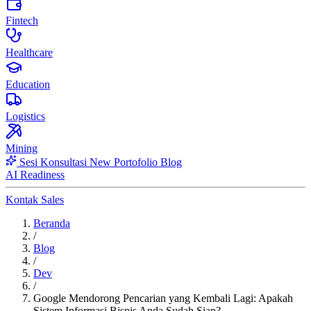
Fintech
Healthcare
Education
Logistics
Mining
Sesi Konsultasi
New
Portofolio
Blog
AI Readiness
Kontak Sales
Beranda
/
Blog
/
Dev
/
Google Mendorong Pencarian yang Kembali Lagi: Apakah
Sistem Informasi Bisnis Anda Sudah Siap?