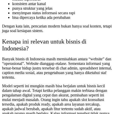
konsisten antar kanal
punya struktur yang jelas
menyimpan status informasi secara rapi
bisa dipercaya ketika ada perubahan
Dengan kata lain, pencarian modern bukan hanya soal konten, tetapi
juga soal kesiapan sistem.
Kenapa ini relevan untuk bisnis di
Indonesia?
Banyak bisnis di Indonesia masih memisahkan antara “website” dan
“operasional”. Website dianggap etalase. Sementara informasi yang
benar-benar hidup justru tersebar di chat admin, spreadsheet internal,
caption media sosial, atau pengetahuan yang hanya diketahui staf
tertentu.
Model seperti ini mungkin masih bisa berjalan untuk bisnis kecil
dalam tahap awal. Tetapi ketika pelanggan makin terbiasa dengan
pengalaman digital yang cepat dan akurat, pemisahan seperti ini
mulai menjadi masalah. Orang ingin tahu apakah slot konsultasi
tersedia, apakah produk ready, apakah area layanan tercakup,
apakah jadwal berubah, apakah fitur tertentu sudah aktif, atau
apakah promo masih berlaku. Kalau informasi tersebut tidak punya