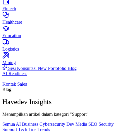
Fintech
Healthcare
Education
Logistics
Mining
Sesi Konsultasi
New
Portofolio
Blog
AI Readiness
Kontak Sales
Blog
Havedev Insights
Menampilkan artikel dalam kategori "Support"
Semua
AI
Business
Cybersecurity
Dev
Media
SEO
Security
Support
Tech
Tips
Trends