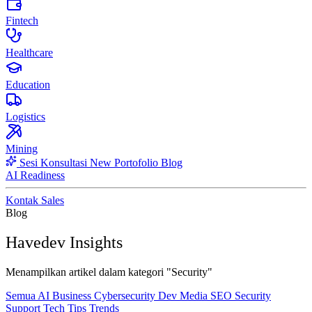
Fintech
Healthcare
Education
Logistics
Mining
Sesi Konsultasi
New
Portofolio
Blog
AI Readiness
Kontak Sales
Blog
Havedev Insights
Menampilkan artikel dalam kategori "Security"
Semua
AI
Business
Cybersecurity
Dev
Media
SEO
Security
Support
Tech
Tips
Trends