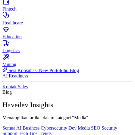
Fintech
Healthcare
Education
Logistics
Mining
Sesi Konsultasi
New
Portofolio
Blog
AI Readiness
Kontak Sales
Blog
Havedev Insights
Menampilkan artikel dalam kategori "Media"
Semua
AI
Business
Cybersecurity
Dev
Media
SEO
Security
Support
Tech
Tips
Trends