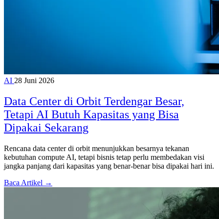
AI
28 Juni 2026
Data Center di Orbit Terdengar Besar,
Tetapi AI Butuh Kapasitas yang Bisa
Dipakai Sekarang
Rencana data center di orbit menunjukkan besarnya tekanan
kebutuhan compute AI, tetapi bisnis tetap perlu membedakan visi
jangka panjang dari kapasitas yang benar-benar bisa dipakai hari ini.
Baca Artikel →