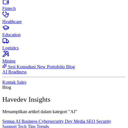
Fintech
Healthcare
Education
Logistics
Mining
Sesi Konsultasi
New
Portofolio
Blog
AI Readiness
Kontak Sales
Blog
Havedev Insights
Menampilkan artikel dalam kategori "AI"
Semua
AI
Business
Cybersecurity
Dev
Media
SEO
Security
Support
Tech
Tips
Trends