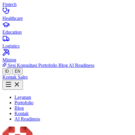
Fintech
Healthcare
Education
Logistics
Mining
Sesi Konsultasi
Portofolio
Blog
AI Readiness
ID
EN
Kontak Sales
Layanan
Portofolio
Blog
Kontak
AI Readiness