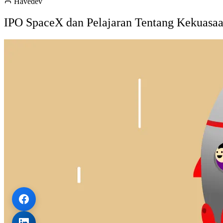
Havedev
IPO SpaceX dan Pelajaran Tentang Kekuasaa