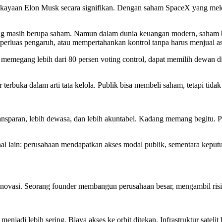
kayaan Elon Musk secara signifikan. Dengan saham SpaceX yang melonj
ng masih berupa saham. Namun dalam dunia keuangan modern, saham ber
rluas pengaruh, atau mempertahankan kontrol tanpa harus menjual as
 memegang lebih dari 80 persen voting control, dapat memilih dewan d
erbuka dalam arti tata kelola. Publik bisa membeli saham, tetapi tida
ansparan, lebih dewasa, dan lebih akuntabel. Kadang memang begitu. P
ti hal lain: perusahaan mendapatkan akses modal publik, sementara keputus
ovasi. Seorang founder membangun perusahaan besar, mengambil risiko
jadi lebih sering. Biaya akses ke orbit ditekan. Infrastruktur satelit