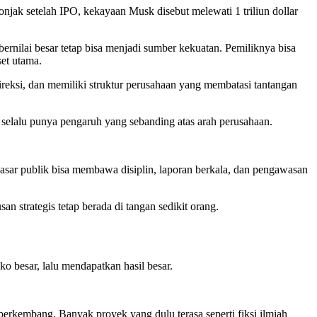
ak setelah IPO, kekayaan Musk disebut melewati 1 triliun dollar
nilai besar tetap bisa menjadi sumber kekuatan. Pemiliknya bisa
et utama.
ireksi, dan memiliki struktur perusahaan yang membatasi tantangan
k selalu punya pengaruh yang sebanding atas arah perusahaan.
asar publik bisa membawa disiplin, laporan berkala, dan pengawasan
an strategis tetap berada di tangan sedikit orang.
 besar, lalu mendapatkan hasil besar.
 berkembang. Banyak proyek yang dulu terasa seperti fiksi ilmiah