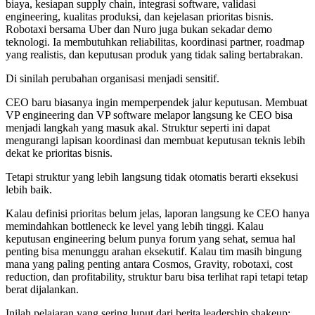
biaya, kesiapan supply chain, integrasi software, validasi
engineering, kualitas produksi, dan kejelasan prioritas bisnis.
Robotaxi bersama Uber dan Nuro juga bukan sekadar demo
teknologi. Ia membutuhkan reliabilitas, koordinasi partner, roadmap
yang realistis, dan keputusan produk yang tidak saling bertabrakan.
Di sinilah perubahan organisasi menjadi sensitif.
CEO baru biasanya ingin memperpendek jalur keputusan. Membuat
VP engineering dan VP software melapor langsung ke CEO bisa
menjadi langkah yang masuk akal. Struktur seperti ini dapat
mengurangi lapisan koordinasi dan membuat keputusan teknis lebih
dekat ke prioritas bisnis.
Tetapi struktur yang lebih langsung tidak otomatis berarti eksekusi
lebih baik.
Kalau definisi prioritas belum jelas, laporan langsung ke CEO hanya
memindahkan bottleneck ke level yang lebih tinggi. Kalau
keputusan engineering belum punya forum yang sehat, semua hal
penting bisa menunggu arahan eksekutif. Kalau tim masih bingung
mana yang paling penting antara Cosmos, Gravity, robotaxi, cost
reduction, dan profitability, struktur baru bisa terlihat rapi tetapi tetap
berat dijalankan.
Inilah pelajaran yang sering luput dari berita leadership shakeup: