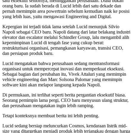
satu eksekutif seniornya, meninggalkan perusahaan. Dlala bukan
orang baru. Ia sudah berada di Lucid lebih dari satu dekade dan
pernah memimpin area powertrain sebelum kemudian naik ke posisi
yang lebih luas, yaitu mengawasi Engineering and Digital.
Kepergian ini terjadi tidak lama setelah Lucid menunjuk Silvio
Napoli sebagai CEO baru. Napoli datang dari latar belakang industri
elevator dan escalator melalui Schindler Group, lalu mengambil alih
kepemimpinan Lucid di tengah fase yang cukup berat:
restrukturisasi organisasi, pemangkasan karyawan, transisi CEO,
dan persiapan produk baru.
Lucid mengatakan bahwa perusahaan sedang mentransformasi
organisasi untuk mempercepat inovasi dan memperkuat eksekusi.
Sebagai bagian dari perubahan itu, Vivek Attaluri yang memimpin
vehicle engineering dan Marc Solsona Palomar yang memimpin
software kini akan melapor langsung kepada Napoli.
Di permukaan, ini terlihat seperti berita pergantian eksekutif biasa.
Seorang pemimpin lama pergi, CEO baru menyusun ulang struktur,
dan perusahaan mengatakan ingin lebih ramping.
Tetapi konteksnya membuat berita ini lebih penting.
Lucid sedang bersiap meluncurkan Cosmos, kendaraan listrik mid-
size yang ditargetkan menjadi produk lebih terjangkau dengan harga