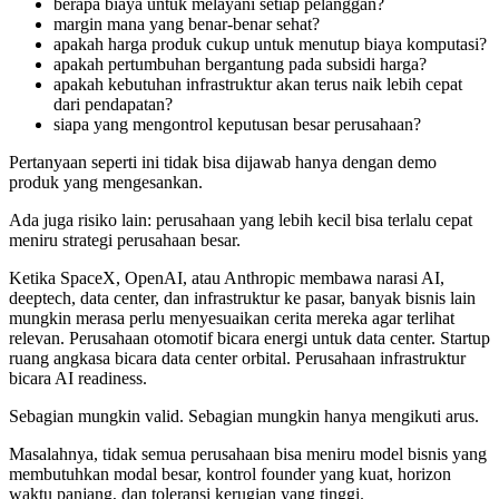
berapa biaya untuk melayani setiap pelanggan?
margin mana yang benar-benar sehat?
apakah harga produk cukup untuk menutup biaya komputasi?
apakah pertumbuhan bergantung pada subsidi harga?
apakah kebutuhan infrastruktur akan terus naik lebih cepat
dari pendapatan?
siapa yang mengontrol keputusan besar perusahaan?
Pertanyaan seperti ini tidak bisa dijawab hanya dengan demo
produk yang mengesankan.
Ada juga risiko lain: perusahaan yang lebih kecil bisa terlalu cepat
meniru strategi perusahaan besar.
Ketika SpaceX, OpenAI, atau Anthropic membawa narasi AI,
deeptech, data center, dan infrastruktur ke pasar, banyak bisnis lain
mungkin merasa perlu menyesuaikan cerita mereka agar terlihat
relevan. Perusahaan otomotif bicara energi untuk data center. Startup
ruang angkasa bicara data center orbital. Perusahaan infrastruktur
bicara AI readiness.
Sebagian mungkin valid. Sebagian mungkin hanya mengikuti arus.
Masalahnya, tidak semua perusahaan bisa meniru model bisnis yang
membutuhkan modal besar, kontrol founder yang kuat, horizon
waktu panjang, dan toleransi kerugian yang tinggi.