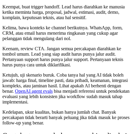
Keempat, buat trigger handoff. Lead harus diarahkan ke manusia
ketika meminta harga, proposal, jadwal, estimasi, audit, demo,
komplain, keputusan teknis, atau hal sensitif.
Kelima, bawa konteks ke channel berikutnya. WhatsApp, form,
CRM, atau email harus menerima ringkasan yang cukup agar
pelanggan tidak mengulang dari nol.
Keenam, review CTA. Jangan semua percakapan diarahkan ke
tombol umum. Lead yang siap audit harus punya jalur audit.
Pertanyaan support harus punya jalur support. Pertanyaan teknis
harus punya cara untuk diklarifikasi.
Ketujuh, uji skenario buruk. Coba tanya hal yang AI tidak boleh
jawab: harga final, timeline pasti, data pribadi, keamanan, integrasi
kompleks, atau jaminan hasil. Lihat apakah AI berhenti dengan
benar.
OpenAI agent evals
bisa menjadi referensi untuk pendekatan
evaluasi yang lebih konsisten jika workflow sudah masuk tahap
implementasi.
Kedelapan, ukur kualitas, bukan hanya jumlah chat. Banyak
percakapan tidak berarti banyak peluang jika tidak masuk ke proses
follow-up yang benar.