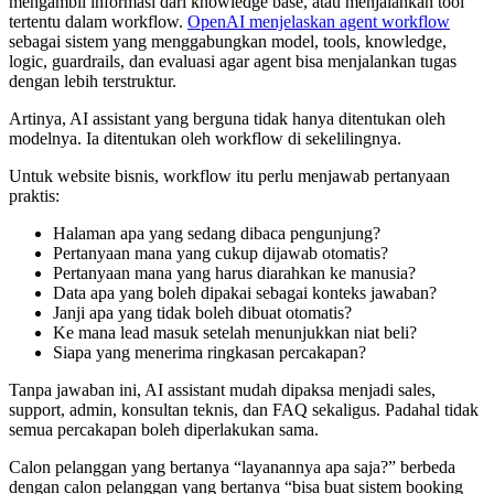
mengambil informasi dari knowledge base, atau menjalankan tool
tertentu dalam workflow.
OpenAI menjelaskan agent workflow
sebagai sistem yang menggabungkan model, tools, knowledge,
logic, guardrails, dan evaluasi agar agent bisa menjalankan tugas
dengan lebih terstruktur.
Artinya, AI assistant yang berguna tidak hanya ditentukan oleh
modelnya. Ia ditentukan oleh workflow di sekelilingnya.
Untuk website bisnis, workflow itu perlu menjawab pertanyaan
praktis:
Halaman apa yang sedang dibaca pengunjung?
Pertanyaan mana yang cukup dijawab otomatis?
Pertanyaan mana yang harus diarahkan ke manusia?
Data apa yang boleh dipakai sebagai konteks jawaban?
Janji apa yang tidak boleh dibuat otomatis?
Ke mana lead masuk setelah menunjukkan niat beli?
Siapa yang menerima ringkasan percakapan?
Tanpa jawaban ini, AI assistant mudah dipaksa menjadi sales,
support, admin, konsultan teknis, dan FAQ sekaligus. Padahal tidak
semua percakapan boleh diperlakukan sama.
Calon pelanggan yang bertanya “layanannya apa saja?” berbeda
dengan calon pelanggan yang bertanya “bisa buat sistem booking