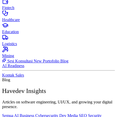
Fintech
Healthcare
Education
Logistics
Mining
Sesi Konsultasi
New
Portofolio
Blog
AI Readiness
Kontak Sales
Blog
Havedev Insights
Articles on software engineering, UI/UX, and growing your digital
presence.
Semua
AI
Business
Cybersecurity
Dev
Media
SEO
Security