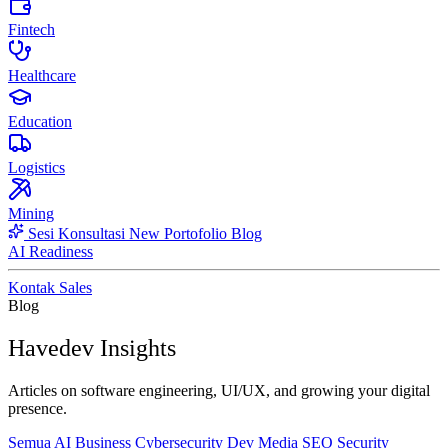
Fintech
Healthcare
Education
Logistics
Mining
Sesi Konsultasi
New
Portofolio
Blog
AI Readiness
Kontak Sales
Blog
Havedev Insights
Articles on software engineering, UI/UX, and growing your digital
presence.
Semua
AI
Business
Cybersecurity
Dev
Media
SEO
Security