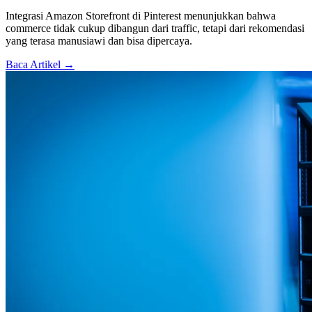
Integrasi Amazon Storefront di Pinterest menunjukkan bahwa
commerce tidak cukup dibangun dari traffic, tetapi dari rekomendasi
yang terasa manusiawi dan bisa dipercaya.
Baca Artikel →