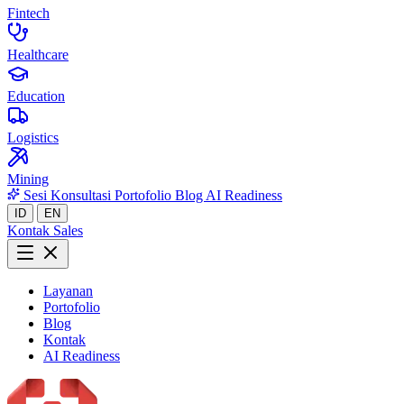
Fintech
Healthcare
Education
Logistics
Mining
Sesi Konsultasi
Portofolio
Blog
AI Readiness
ID
EN
Kontak Sales
Layanan
Portofolio
Blog
Kontak
AI Readiness