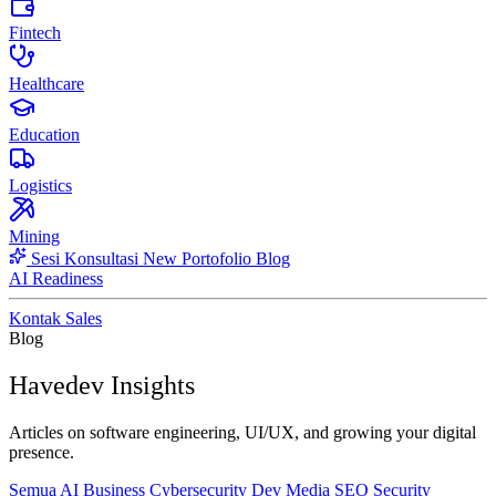
Fintech
Healthcare
Education
Logistics
Mining
Sesi Konsultasi
New
Portofolio
Blog
AI Readiness
Kontak Sales
Blog
Havedev Insights
Articles on software engineering, UI/UX, and growing your digital
presence.
Semua
AI
Business
Cybersecurity
Dev
Media
SEO
Security