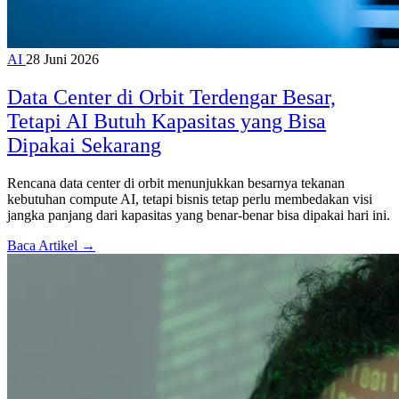
AI
28 Juni 2026
Data Center di Orbit Terdengar Besar,
Tetapi AI Butuh Kapasitas yang Bisa
Dipakai Sekarang
Rencana data center di orbit menunjukkan besarnya tekanan
kebutuhan compute AI, tetapi bisnis tetap perlu membedakan visi
jangka panjang dari kapasitas yang benar-benar bisa dipakai hari ini.
Baca Artikel →