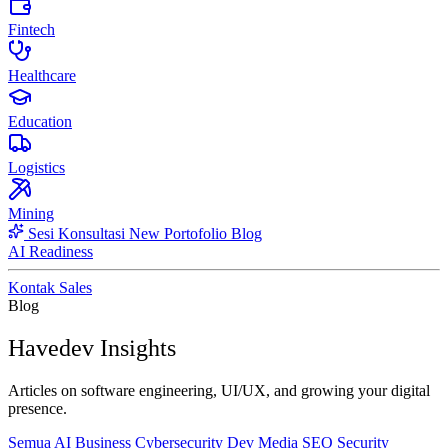
Fintech
Healthcare
Education
Logistics
Mining
Sesi Konsultasi
New
Portofolio
Blog
AI Readiness
Kontak Sales
Blog
Havedev Insights
Articles on software engineering, UI/UX, and growing your digital
presence.
Semua
AI
Business
Cybersecurity
Dev
Media
SEO
Security