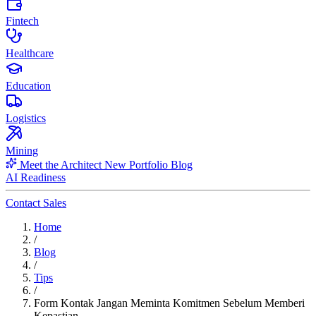
Fintech
Healthcare
Education
Logistics
Mining
Meet the Architect
New
Portfolio
Blog
AI Readiness
Contact Sales
Home
/
Blog
/
Tips
/
Form Kontak Jangan Meminta Komitmen Sebelum Memberi
Kepastian