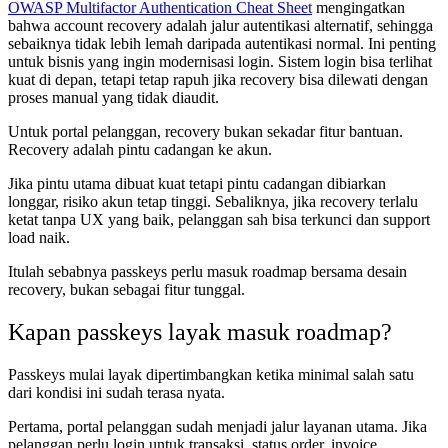
OWASP Multifactor Authentication Cheat Sheet
mengingatkan
bahwa account recovery adalah jalur autentikasi alternatif, sehingga
sebaiknya tidak lebih lemah daripada autentikasi normal. Ini penting
untuk bisnis yang ingin modernisasi login. Sistem login bisa terlihat
kuat di depan, tetapi tetap rapuh jika recovery bisa dilewati dengan
proses manual yang tidak diaudit.
Untuk portal pelanggan, recovery bukan sekadar fitur bantuan.
Recovery adalah pintu cadangan ke akun.
Jika pintu utama dibuat kuat tetapi pintu cadangan dibiarkan
longgar, risiko akun tetap tinggi. Sebaliknya, jika recovery terlalu
ketat tanpa UX yang baik, pelanggan sah bisa terkunci dan support
load naik.
Itulah sebabnya passkeys perlu masuk roadmap bersama desain
recovery, bukan sebagai fitur tunggal.
Kapan passkeys layak masuk roadmap?
Passkeys mulai layak dipertimbangkan ketika minimal salah satu
dari kondisi ini sudah terasa nyata.
Pertama, portal pelanggan sudah menjadi jalur layanan utama. Jika
pelanggan perlu login untuk transaksi, status order, invoice,