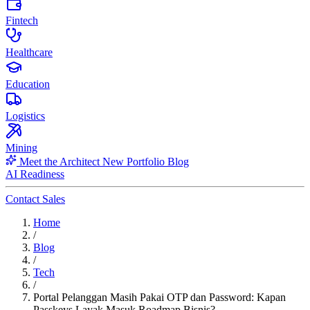
Fintech
Healthcare
Education
Logistics
Mining
Meet the Architect
New
Portfolio
Blog
AI Readiness
Contact Sales
Home
/
Blog
/
Tech
/
Portal Pelanggan Masih Pakai OTP dan Password: Kapan
Passkeys Layak Masuk Roadmap Bisnis?