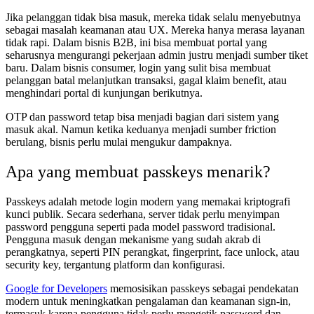
Jika pelanggan tidak bisa masuk, mereka tidak selalu menyebutnya
sebagai masalah keamanan atau UX. Mereka hanya merasa layanan
tidak rapi. Dalam bisnis B2B, ini bisa membuat portal yang
seharusnya mengurangi pekerjaan admin justru menjadi sumber tiket
baru. Dalam bisnis consumer, login yang sulit bisa membuat
pelanggan batal melanjutkan transaksi, gagal klaim benefit, atau
menghindari portal di kunjungan berikutnya.
OTP dan password tetap bisa menjadi bagian dari sistem yang
masuk akal. Namun ketika keduanya menjadi sumber friction
berulang, bisnis perlu mulai mengukur dampaknya.
Apa yang membuat passkeys menarik?
Passkeys adalah metode login modern yang memakai kriptografi
kunci publik. Secara sederhana, server tidak perlu menyimpan
password pengguna seperti pada model password tradisional.
Pengguna masuk dengan mekanisme yang sudah akrab di
perangkatnya, seperti PIN perangkat, fingerprint, face unlock, atau
security key, tergantung platform dan konfigurasi.
Google for Developers
memosisikan passkeys sebagai pendekatan
modern untuk meningkatkan pengalaman dan keamanan sign-in,
termasuk karena pengguna tidak perlu mengetik password dan