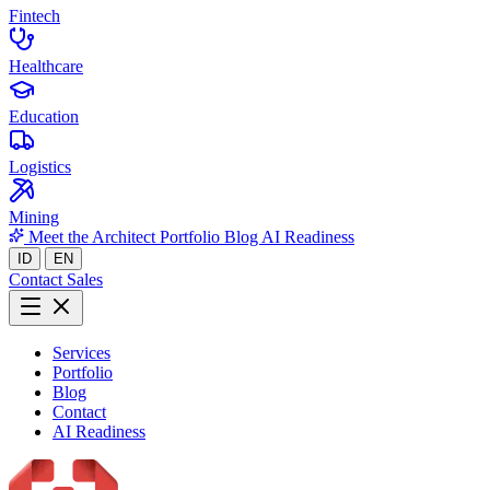
Fintech
Healthcare
Education
Logistics
Mining
Meet the Architect
Portfolio
Blog
AI Readiness
ID
EN
Contact Sales
Services
Portfolio
Blog
Contact
AI Readiness