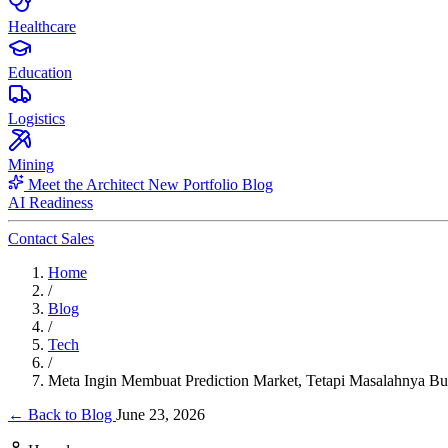
Healthcare
Education
Logistics
Mining
Meet the Architect
New
Portfolio
Blog
AI Readiness
Contact Sales
Home
/
Blog
/
Tech
/
Meta Ingin Membuat Prediction Market, Tetapi Masalahnya B
← Back to Blog
June 23, 2026