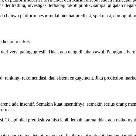
sider trading, investigasi terhadap tokoh publik, sampai gugatan negara
nda bahwa platform besar mulai melihat prediksi, spekulasi, dan opini 
diction market.
dari versi paling agresif. Tidak ada uang di tahap awal. Pengguna berm
 ranking, rekomendasi, dan sistem engagement. Jika prediction market
karena ada insentif. Semakin kuat insentifnya, semakin serius orang me
formasi.
. Tetapi nilai prediksinya bisa lebih lemah karena tidak ada risiko n
t seperti game, tetapi ruangan di baliknya tetap dekat dengan gambling