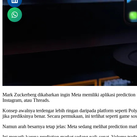
Mark Zuckerberg dikabarkan ingin Meta memiliki aplikasi prediction m
Instagram, atau Threads.
Konsep awalnya terdengar lebih ringan daripada platform seperti Pol
jika prediksinya benar. Secara permukaan, ini terlihat seperti game sos
Namun arah besarnya tetap jelas: Meta sedang melihat prediction ma
Ini menarik karena prediction market sedang naik cepat. Volume trad