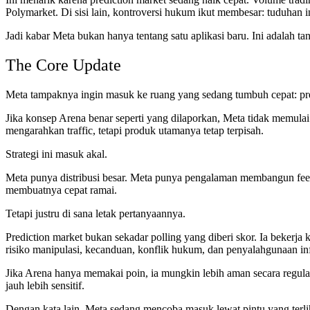
Polymarket. Di sisi lain, kontroversi hukum ikut membesar: tuduhan in
Jadi kabar Meta bukan hanya tentang satu aplikasi baru. Ini adalah ta
The Core Update
Meta tampaknya ingin masuk ke ruang yang sedang tumbuh cepat: pre
Jika konsep Arena benar seperti yang dilaporkan, Meta tidak memulai 
mengarahkan traffic, tetapi produk utamanya tetap terpisah.
Strategi ini masuk akal.
Meta punya distribusi besar. Meta punya pengalaman membangun feed,
membuatnya cepat ramai.
Tetapi justru di sana letak pertanyaannya.
Prediction market bukan sekadar polling yang diberi skor. Ia bekerja 
risiko manipulasi, kecanduan, konflik hukum, dan penyalahgunaan in
Jika Arena hanya memakai poin, ia mungkin lebih aman secara regulasi
jauh lebih sensitif.
Dengan kata lain, Meta sedang mencoba masuk lewat pintu yang terliha