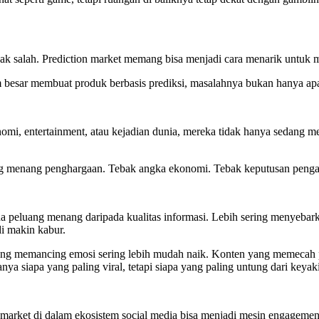
idak salah. Prediction market memang bisa menjadi cara menarik untuk
orm besar membuat produk berbasis prediksi, masalahnya bukan hanya apak
onomi, entertainment, atau kejadian dunia, mereka tidak hanya sedang m
g menang penghargaan. Tebak angka ekonomi. Tebak keputusan pengadil
pada peluang menang daripada kualitas informasi. Lebih sering menyeba
di makin kabur.
yang memancing emosi sering lebih mudah naik. Konten yang memecah p
 siapa yang paling viral, tetapi siapa yang paling untung dari keyaki
 market di dalam ekosistem social media bisa menjadi mesin engagement