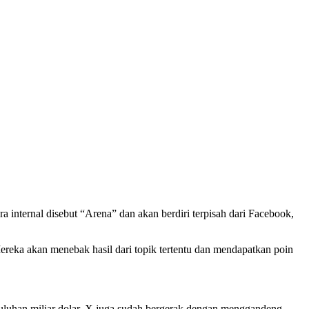
a internal disebut “Arena” dan akan berdiri terpisah dari Facebook,
ereka akan menebak hasil dari topik tertentu dan mendapatkan poin
 puluhan miliar dolar. X juga sudah bergerak dengan menggandeng