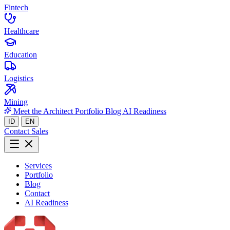
Fintech
Healthcare
Education
Logistics
Mining
Meet the Architect
Portfolio
Blog
AI Readiness
ID
EN
Contact Sales
Services
Portfolio
Blog
Contact
AI Readiness