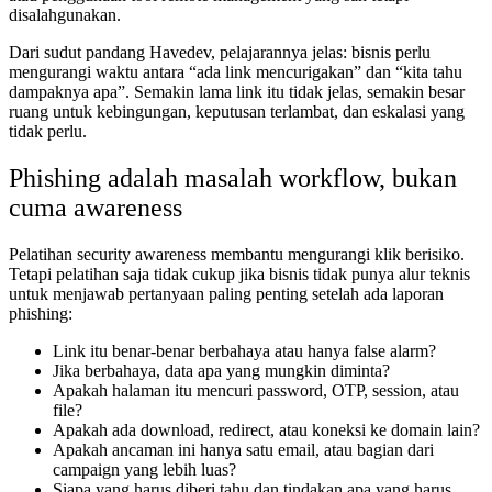
disalahgunakan.
Dari sudut pandang Havedev, pelajarannya jelas: bisnis perlu
mengurangi waktu antara “ada link mencurigakan” dan “kita tahu
dampaknya apa”. Semakin lama link itu tidak jelas, semakin besar
ruang untuk kebingungan, keputusan terlambat, dan eskalasi yang
tidak perlu.
Phishing adalah masalah workflow, bukan
cuma awareness
Pelatihan security awareness membantu mengurangi klik berisiko.
Tetapi pelatihan saja tidak cukup jika bisnis tidak punya alur teknis
untuk menjawab pertanyaan paling penting setelah ada laporan
phishing:
Link itu benar-benar berbahaya atau hanya false alarm?
Jika berbahaya, data apa yang mungkin diminta?
Apakah halaman itu mencuri password, OTP, session, atau
file?
Apakah ada download, redirect, atau koneksi ke domain lain?
Apakah ancaman ini hanya satu email, atau bagian dari
campaign yang lebih luas?
Siapa yang harus diberi tahu dan tindakan apa yang harus