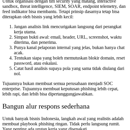
Untuk organisasi dengan tim security yang matang, interactive
sandbox, threat intelligence, SIEM, SOAR, endpoint telemetry, dan
feed indikator bisa membantu. Tetapi prinsip dasarnya tetap bisa
diterapkan oleh bisnis yang lebih kecil:
Jangan analisis link mencurigakan langsung dari perangkat
kerja utama.
Simpan bukti awal: email, header, URL, screenshot, waktu
diterima, dan penerima.
Punya kanal pelaporan internal yang jelas, bukan hanya chat
acak.
Tentukan siapa yang boleh memutuskan blokir domain, reset
password, atau eskalasi.
Catat hasil analisis supaya pola yang sama tidak diulang dari
nol.
Tujuannya bukan membuat semua perusahaan menjadi SOC
enterprise. Tujuannya membuat keputusan phishing lebih cepat,
lebih rapi, dan lebih bisa dipertanggungjawabkan.
Bangun alur respons sederhana
Untuk banyak bisnis Indonesia, langkah awal yang realistis adalah
membuat playbook phishing ringan. Tidak perlu langsung rumit.
Yang penting ada urutan kerja yang disepakati.