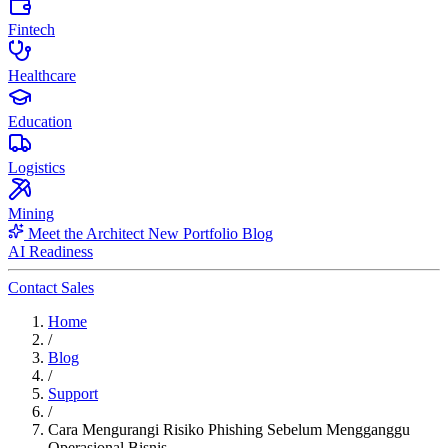
Fintech
Healthcare
Education
Logistics
Mining
Meet the Architect
New
Portfolio
Blog
AI Readiness
Contact Sales
Home
/
Blog
/
Support
/
Cara Mengurangi Risiko Phishing Sebelum Mengganggu
Operasional Bisnis