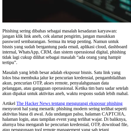
Phishing sering dibahas sebagai masalah kesadaran karyawan:
jangan klik link aneh, cek alamat pengirim, jangan masukkan
password sembarangan. Semua itu tetap penting. Namun untuk
bisnis yang sudah bergantung pada email, aplikasi cloud, dashboard
internal, WhatsApp, CRM, dan sistem operasional digital, phishing
tidak lagi cukup dilihat sebagai masalah “ada orang yang hampir
tertipu”.
Masalah yang lebih besar adalah eksposur bisnis. Satu link yang
lolos bisa membuka jalur ke pencurian kredensial, pengambilalihan
akun, pencurian OTP, akses remote, penyalahgunaan data
pelanggan, atau gangguan operasional. Ketika tim baru sadar setelah
akun dipakai untuk aktivitas aneh, waktu respons sudah lebih mahal.
Artikel
The Hacker News tentang mengurangi eksposur phishing
menyoroti hal yang menarik: phishing modern sering terlihat seperti
aktivitas biasa di awal. Ada undangan palsu, halaman CAPTCHA,
halaman login, atau tampilan event yang terlihat wajar. Di baliknya,
alurnya bisa mengarah ke pencurian kredensial, OTP, download file,
atau penggunaan tool remote management yang sah tetapi