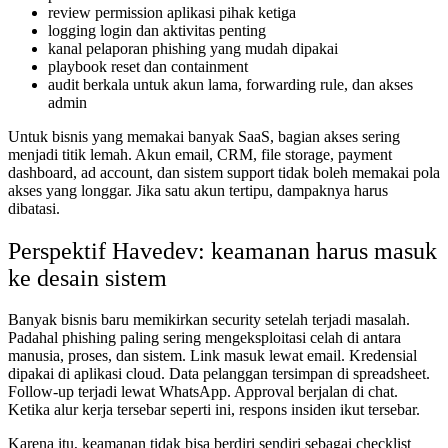
review permission aplikasi pihak ketiga
logging login dan aktivitas penting
kanal pelaporan phishing yang mudah dipakai
playbook reset dan containment
audit berkala untuk akun lama, forwarding rule, dan akses
admin
Untuk bisnis yang memakai banyak SaaS, bagian akses sering
menjadi titik lemah. Akun email, CRM, file storage, payment
dashboard, ad account, dan sistem support tidak boleh memakai pola
akses yang longgar. Jika satu akun tertipu, dampaknya harus
dibatasi.
Perspektif Havedev: keamanan harus masuk
ke desain sistem
Banyak bisnis baru memikirkan security setelah terjadi masalah.
Padahal phishing paling sering mengeksploitasi celah di antara
manusia, proses, dan sistem. Link masuk lewat email. Kredensial
dipakai di aplikasi cloud. Data pelanggan tersimpan di spreadsheet.
Follow-up terjadi lewat WhatsApp. Approval berjalan di chat.
Ketika alur kerja tersebar seperti ini, respons insiden ikut tersebar.
Karena itu, keamanan tidak bisa berdiri sendiri sebagai checklist