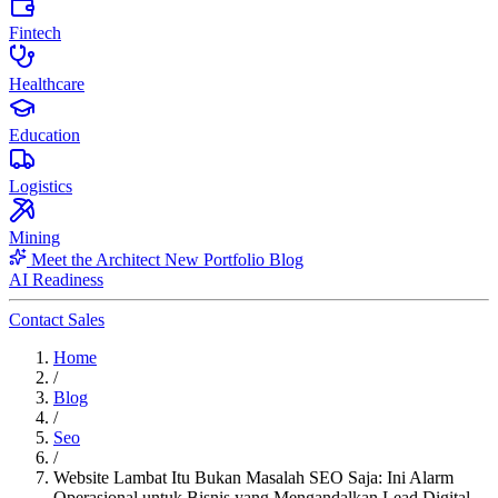
Fintech
Healthcare
Education
Logistics
Mining
Meet the Architect
New
Portfolio
Blog
AI Readiness
Contact Sales
Home
/
Blog
/
Seo
/
Website Lambat Itu Bukan Masalah SEO Saja: Ini Alarm
Operasional untuk Bisnis yang Mengandalkan Lead Digital