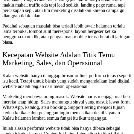
makin mahal, traffic ada tapi lead sedikit, landing page ramai tapi
percakapan sepi, atau tim marketing disalahkan karena campaign
dianggap tidak jalan.
Padahal sebagian masalah bisa terjadi lebih awal: halaman terlalu
lama terbuka, tombol sulit merespons, layout bergeser ketika
pengguna mau klik, atau pengalaman mobile terasa berat di jaringan
biasa.
Kecepatan Website Adalah Titik Temu
Marketing, Sales, dan Operasional
Kalau website hanya dianggap brosur online, performa terasa seperti
isu kecil. Tetapi untuk bisnis yang sudah mengandalkan lead digital,
website adalah bagian dari mesin operasional.
Marketing membawa orang masuk. Website harus menjaga niat beli
mereka tetap hidup. Sales menunggu sinyal yang masuk lewat form,
WhatsApp, katalog, atau booking. Support sering menjadi tujuan
kedua ketika calon pelanggan ingin memastikan detail layanan.
Kalau halaman lambat, semua fungsi itu ikut terganggu.
Inilah alasan performa website tidak bisa hanya dibaca sebagai
angka teknis. Largest Contentful Paint, Interaction to Next Paint,