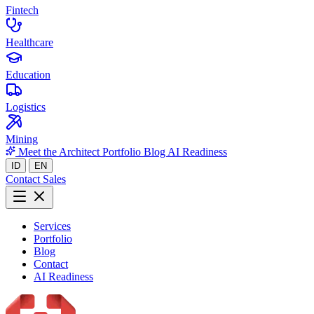
Fintech
Healthcare
Education
Logistics
Mining
Meet the Architect
Portfolio
Blog
AI Readiness
ID
EN
Contact Sales
Services
Portfolio
Blog
Contact
AI Readiness