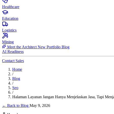
Healthcare
Education
Logistics
Mining
Meet the Architect
New
Portfolio
Blog
AI Readiness
Contact Sales
Home
/
Blog
/
Seo
/
Halaman Layanan Jangan Hanya Menjelaskan Jasa, Tapi Menj
← Back to Blog
May 9, 2026