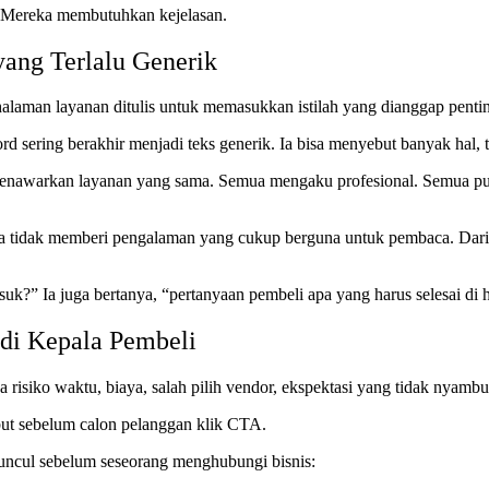
. Mereka membutuhkan kejelasan.
ang Terlalu Generik
n layanan ditulis untuk memasukkan istilah yang dianggap penting: na
ering berakhir menjadi teks generik. Ia bisa menyebut banyak hal, t
t menawarkan layanan yang sama. Semua mengaku profesional. Semua pu
an, ia tidak memberi pengalaman yang cukup berguna untuk pembaca. Dari
uk?” Ia juga bertanya, “pertanyaan pembeli apa yang harus selesai di 
di Kepala Pembeli
risiko waktu, biaya, salah pilih vendor, ekspektasi yang tidak nyamb
but sebelum calon pelanggan klik CTA.
uncul sebelum seseorang menghubungi bisnis: