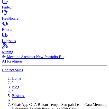
Fintech
Healthcare
Education
Logistics
Mining
Meet the Architect
New
Portfolio
Blog
AI Readiness
Contact Sales
Home
/
Blog
/
Business
/
WhatsApp CTA Bukan Tempat Sampah Lead: Cara Menutup
Kebocoran Setelah Pengunjung Klik Chat