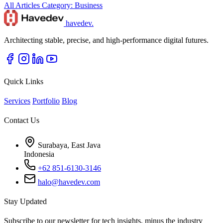
All Articles
Category: Business
havedev
.
Architecting stable, precise, and high-performance digital futures.
Quick Links
Services
Portfolio
Blog
Contact Us
Surabaya, East Java
Indonesia
+62 851-6130-3146
halo@havedev.com
Stay Updated
Subscribe to our newsletter for tech insights, minus the industry