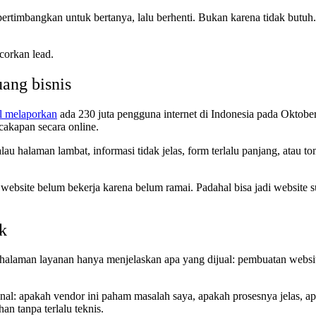
ngkan untuk bertanya, lalu berhenti. Bukan karena tidak butuh. Serin
corkan lead.
ang bisnis
l melaporkan
ada 230 juta pengguna internet di Indonesia pada Oktober
akapan secara online.
lau halaman lambat, informasi tidak jelas, form terlalu panjang, atau t
ebsite belum bekerja karena belum ramai. Padahal bisa jadi website s
ik
aman layanan hanya menjelaskan apa yang dijual: pembuatan website, ap
l: apakah vendor ini paham masalah saya, apakah prosesnya jelas, apak
n tanpa terlalu teknis.