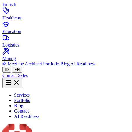
Fintech
Healthcare
Education
Logistics
Mining
Meet the Architect
Portfolio
Blog
AI Readiness
ID
EN
Contact Sales
Services
Portfolio
Blog
Contact
AI Readiness