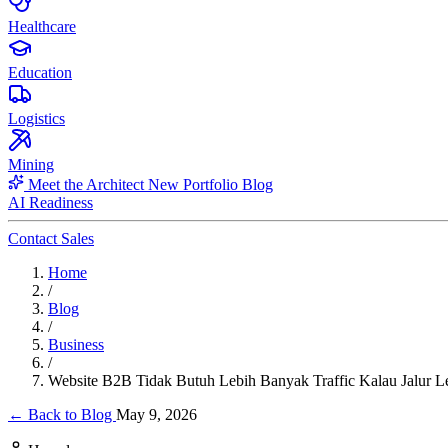
Healthcare
Education
Logistics
Mining
Meet the Architect
New
Portfolio
Blog
AI Readiness
Contact Sales
Home
/
Blog
/
Business
/
Website B2B Tidak Butuh Lebih Banyak Traffic Kalau Jalur 
← Back to Blog
May 9, 2026