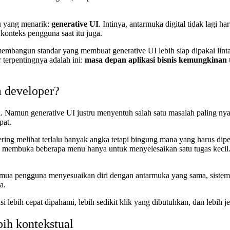
u yang menarik:
generative UI
. Intinya, antarmuka digital tidak lagi 
konteks pengguna saat itu juga.
membangun standar yang membuat generative UI lebih siap dipakai lin
 terpentingnya adalah ini:
masa depan aplikasi bisnis kemungkinan ti
a developer?
. Namun generative UI justru menyentuh salah satu masalah paling nyata 
pat.
g melihat terlalu banyak angka tetapi bingung mana yang harus diperh
rus membuka beberapa menu hanya untuk menyelesaikan satu tugas kecil. 
emua pengguna menyesuaikan diri dengan antarmuka yang sama, siste
a.
asi lebih cepat dipahami, lebih sedikit klik yang dibutuhkan, dan lebih j
bih kontekstual