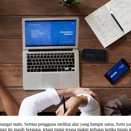
sangat statis. Semua pengguna melihat alur yang hampir sama, form ya
n itu masih berguna, tetapi mulai terasa makin terbatas ketika bisnis 