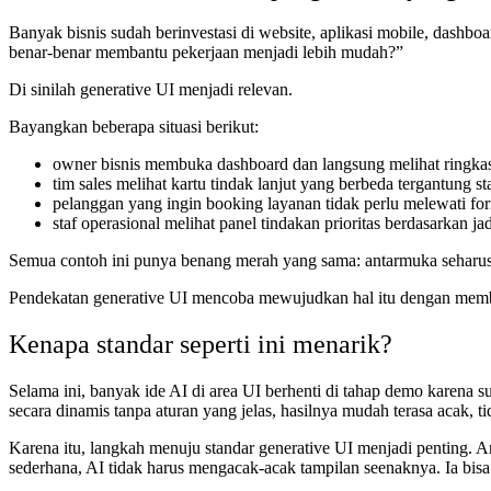
Banyak bisnis sudah berinvestasi di website, aplikasi mobile, dashboa
benar-benar membantu pekerjaan menjadi lebih mudah?”
Di sinilah generative UI menjadi relevan.
Bayangkan beberapa situasi berikut:
owner bisnis membuka dashboard dan langsung melihat ringkas
tim sales melihat kartu tindak lanjut yang berbeda tergantung 
pelanggan yang ingin booking layanan tidak perlu melewati f
staf operasional melihat panel tindakan prioritas berdasarkan j
Semua contoh ini punya benang merah yang sama: antarmuka seha
Pendekatan generative UI mencoba mewujudkan hal itu dengan membua
Kenapa standar seperti ini menarik?
Selama ini, banyak ide AI di area UI berhenti di tahap demo karena s
secara dinamis tanpa aturan yang jelas, hasilnya mudah terasa acak, ti
Karena itu, langkah menuju standar generative UI menjadi penting. 
sederhana, AI tidak harus mengacak-acak tampilan seenaknya. Ia bis