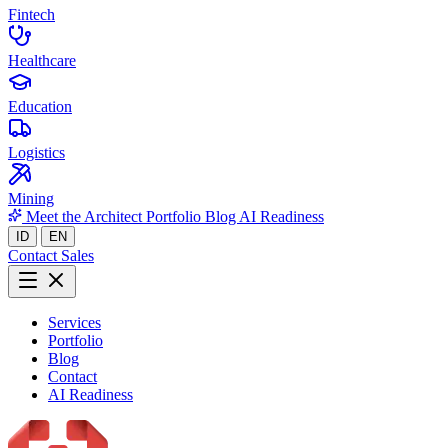
Fintech
Healthcare
Education
Logistics
Mining
Meet the Architect
Portfolio
Blog
AI Readiness
ID
EN
Contact Sales
Services
Portfolio
Blog
Contact
AI Readiness