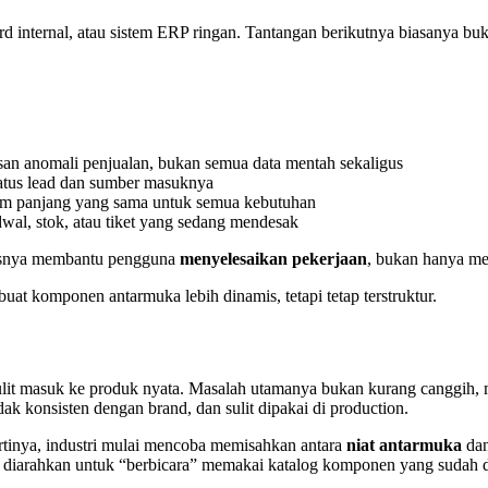
rd internal, atau sistem ERP ringan. Tantangan berikutnya biasanya buk
an anomali penjualan, bukan semua data mentah sekaligus
status lead dan sumber masuknya
orm panjang yang sama untuk semua kebutuhan
adwal, stok, atau tiket yang sedang mendesak
rusnya membantu pengguna
menyelesaikan pekerjaan
, bukan hanya me
t komponen antarmuka lebih dinamis, tetapi tetap terstruktur.
ulit masuk ke produk nyata. Masalah utamanya bukan kurang canggih, mel
dak konsisten dengan brand, dan sulit dipakai di production.
Artinya, industri mulai mencoba memisahkan antara
niat antarmuka
da
a diarahkan untuk “berbicara” memakai katalog komponen yang sudah di