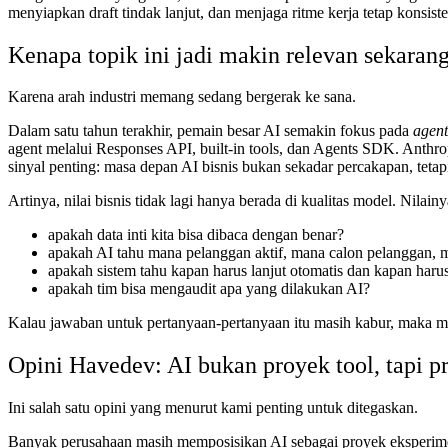
menyiapkan draft tindak lanjut, dan menjaga ritme kerja tetap konsiste
Kenapa topik ini jadi makin relevan sekaran
Karena arah industri memang sedang bergerak ke sana.
Dalam satu tahun terakhir, pemain besar AI semakin fokus pada
agent
agent melalui Responses API, built-in tools, dan Agents SDK. Anth
sinyal penting: masa depan AI bisnis bukan sekadar percakapan, teta
Artinya, nilai bisnis tidak lagi hanya berada di kualitas model. Nilai
apakah data inti kita bisa dibaca dengan benar?
apakah AI tahu mana pelanggan aktif, mana calon pelanggan, man
apakah sistem tahu kapan harus lanjut otomatis dan kapan haru
apakah tim bisa mengaudit apa yang dilakukan AI?
Kalau jawaban untuk pertanyaan-pertanyaan itu masih kabur, maka mas
Opini Havedev: AI bukan proyek tool, tapi p
Ini salah satu opini yang menurut kami penting untuk ditegaskan.
Banyak perusahaan masih memposisikan AI sebagai proyek eksperimen: 