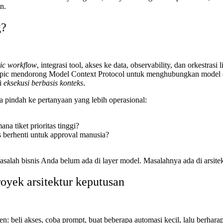
n.
g?
ic workflow
, integrasi tool, akses ke data, observability, dan orkest
ropic mendorong Model Context Protocol untuk menghubungkan model den
pi
eksekusi berbasis konteks
.
nya pindah ke pertanyaan yang lebih operasional:
a tiket prioritas tinggi?
s berhenti untuk approval manusia?
alah bisnis Anda belum ada di layer model. Masalahnya ada di arsitek
royek arsitektur keputusan
beli akses, coba prompt, buat beberapa automasi kecil, lalu berharap 