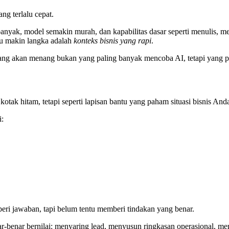
ng terlalu cepat.
banyak, model semakin murah, dan kapabilitas dasar seperti menulis,
tru makin langka adalah
konteks bisnis yang rapi
.
s yang akan menang bukan yang paling banyak mencoba AI, tetapi yang
otak hitam, tetapi seperti lapisan bantu yang paham situasi bisnis And
i:
beri jawaban, tapi belum tentu memberi tindakan yang benar.
r-benar bernilai: menyaring lead, menyusun ringkasan operasional, me