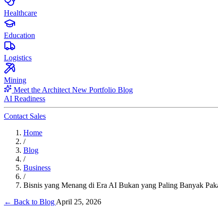
Healthcare
Education
Logistics
Mining
Meet the Architect
New
Portfolio
Blog
AI Readiness
Contact Sales
Home
/
Blog
/
Business
/
Bisnis yang Menang di Era AI Bukan yang Paling Banyak Paka
← Back to Blog
April 25, 2026