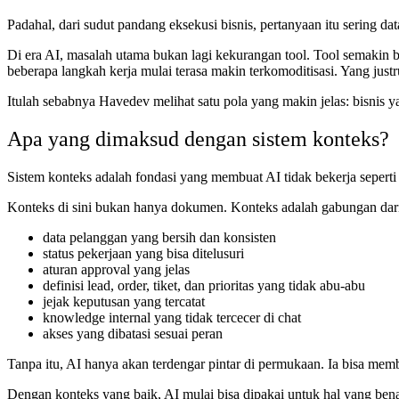
Padahal, dari sudut pandang eksekusi bisnis, pertanyaan itu sering data
Di era AI, masalah utama bukan lagi kekurangan tool. Tool semakin 
beberapa langkah kerja mulai terasa makin terkomoditisasi. Yang jus
Itulah sebabnya Havedev melihat satu pola yang makin jelas: bisni
Apa yang dimaksud dengan sistem konteks?
Sistem konteks adalah fondasi yang membuat AI tidak bekerja seperti k
Konteks di sini bukan hanya dokumen. Konteks adalah gabungan dar
data pelanggan yang bersih dan konsisten
status pekerjaan yang bisa ditelusuri
aturan approval yang jelas
definisi lead, order, tiket, dan prioritas yang tidak abu-abu
jejak keputusan yang tercatat
knowledge internal yang tidak tercecer di chat
akses yang dibatasi sesuai peran
Tanpa itu, AI hanya akan terdengar pintar di permukaan. Ia bisa mem
Dengan konteks yang baik, AI mulai bisa dipakai untuk hal yang bena