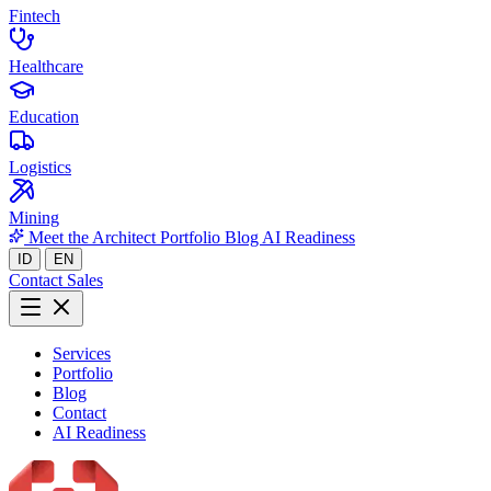
Fintech
Healthcare
Education
Logistics
Mining
Meet the Architect
Portfolio
Blog
AI Readiness
ID
EN
Contact Sales
Services
Portfolio
Blog
Contact
AI Readiness